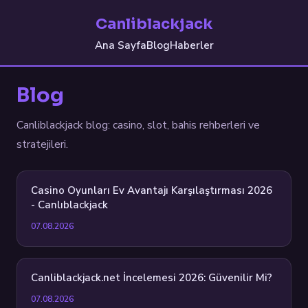
Canliblackjack
Ana Sayfa
Blog
Haberler
Blog
Canliblackjack blog: casino, slot, bahis rehberleri ve
stratejileri.
Casino Oyunları Ev Avantajı Karşılaştırması 2026
- Canlıblackjack
07.08.2026
Canliblackjack.net İncelemesi 2026: Güvenilir Mi?
07.08.2026