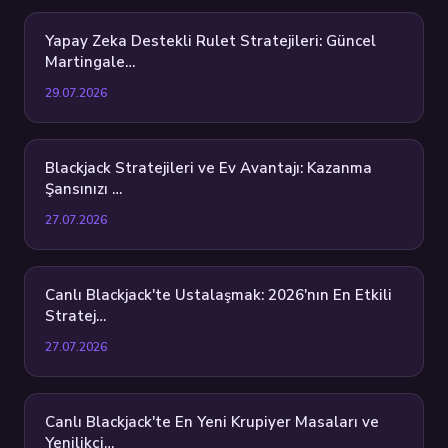
Yapay Zeka Destekli Rulet Stratejileri: Güncel
Martingale…
29.07.2026
Blackjack Stratejileri ve Ev Avantajı: Kazanma
Şansınızı …
27.07.2026
Canlı Blackjack'te Ustalaşmak: 2026'nın En Etkili
Stratej…
27.07.2026
Canlı Blackjack'te En Yeni Krupiyer Masaları ve
Yenilikçi…