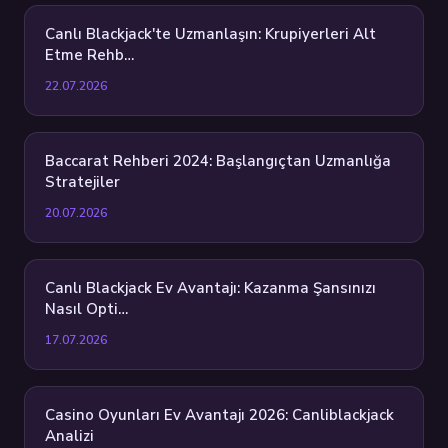
Canlı Blackjack'te Uzmanlaşın: Krupiyerleri Alt
Etme Rehb…
22.07.2026
Baccarat Rehberi 2024: Başlangıçtan Uzmanlığa
Stratejiler
20.07.2026
Canlı Blackjack Ev Avantajı: Kazanma Şansınızı
Nasıl Opti…
17.07.2026
Casino Oyunları Ev Avantajı 2026: Canliblackjack
Analizi