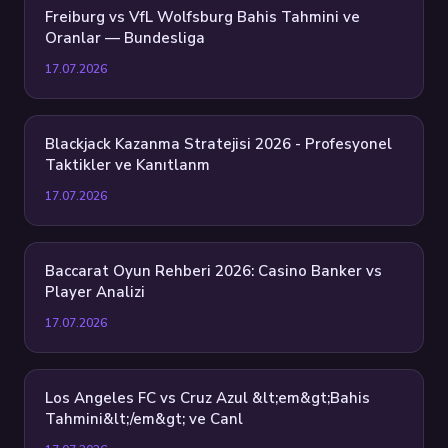
Freiburg vs VfL Wolfsburg Bahis Tahmini ve
Oranlar — Bundesliga
17.07.2026
Blackjack Kazanma Stratejisi 2026 - Profesyonel
Taktikler ve Kanıtlanm
17.07.2026
Baccarat Oyun Rehberi 2026: Casino Banker vs
Player Analizi
17.07.2026
Los Angeles FC vs Cruz Azul &lt;em&gt;Bahis
Tahmini&lt;/em&gt; ve Canl