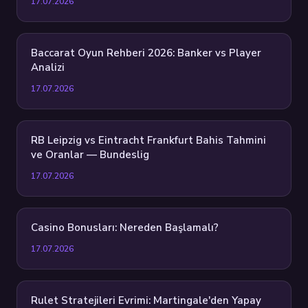
17.07.2026
Baccarat Oyun Rehberi 2026: Banker vs Player
Analizi
17.07.2026
RB Leipzig vs Eintracht Frankfurt Bahis Tahmini
ve Oranlar — Bundeslig
17.07.2026
Casino Bonusları: Nereden Başlamalı?
17.07.2026
Rulet Stratejileri Evrimi: Martingale'den Yapay