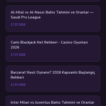
Al-Hilal vs Al-Nassr Bahis Tahmini ve Oranlar —
Saudi Pro League
17.07.2026
Canlı Blackjack Net Rehberi - Casino Oyunları
2026
17.07.2026
Baccarat Nasıl Oynanır? 2026 Kapsamlı Başlangıç
Rehberi
17.07.2026
Inter Milan vs Juventus Bahis Tahmini ve Oranlar