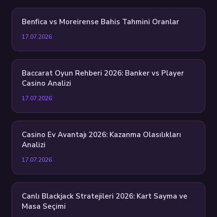
Benfica vs Moreirense Bahis Tahmini Oranlar
17.07.2026
Baccarat Oyun Rehberi 2026: Banker vs Player
Casino Analizi
17.07.2026
Casino Ev Avantajı 2026: Kazanma Olasılıkları
Analizi
17.07.2026
Canlı Blackjack Stratejileri 2026: Kart Sayma ve
Masa Seçimi