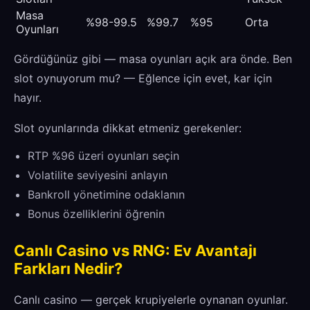
Masa
%98-99.5
%99.7
%95
Orta
Oyunları
Gördüğünüz gibi — masa oyunları açık ara önde. Ben
slot oynuyorum mu? — Eğlence için evet, kar için
hayır.
Slot oyunlarında dikkat etmeniz gerekenler:
RTP %96 üzeri oyunları seçin
Volatilite seviyesini anlayın
Bankroll yönetimine odaklanın
Bonus özelliklerini öğrenin
Canlı Casino vs RNG: Ev Avantajı
Farkları Nedir?
Canlı casino — gerçek krupiyelerle oynanan oyunlar.