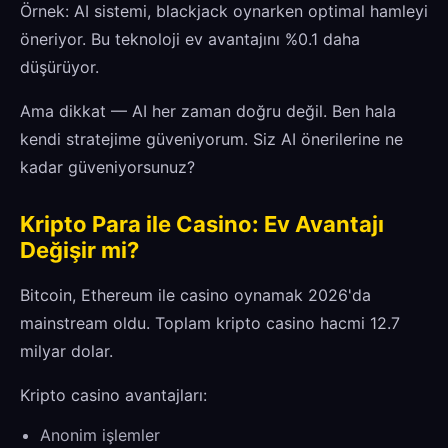
Örnek: AI sistemi, blackjack oynarken optimal hamleyi
öneriyor. Bu teknoloji ev avantajını %0.1 daha
düşürüyor.
Ama dikkat — AI her zaman doğru değil. Ben hala
kendi stratejime güveniyorum. Siz AI önerilerine ne
kadar güveniyorsunuz?
Kripto Para ile Casino: Ev Avantajı
Değişir mi?
Bitcoin, Ethereum ile casino oynamak 2026'da
mainstream oldu. Toplam kripto casino hacmi 12.7
milyar dolar.
Kripto casino avantajları:
Anonim işlemler