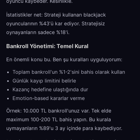
oyuncu kaybeder. Kesinlikle.
İstatistikler net: Strateji kullanan blackjack
oyuncularının %43'ü kar ediyor. Stratejisiz
oynayanların sadece %18'i.
Bankroll Yönetimi: Temel Kural
En önemli konu bu. Ben şu kuralları uyguluyorum:
Toplam bankroll'un %1-2'sini bahis olarak kullan
Günlük kayıp limitini belirle
Kazanç hedefine ulaştığında dur
Emotion-based kararlar verme
Örnek: 10.000 TL bankroll'unuz var. Tek elde
maximum 100-200 TL bahis yapın. Bu kurala
uymayanların %89'u 3 ay içinde para kaybediyor.