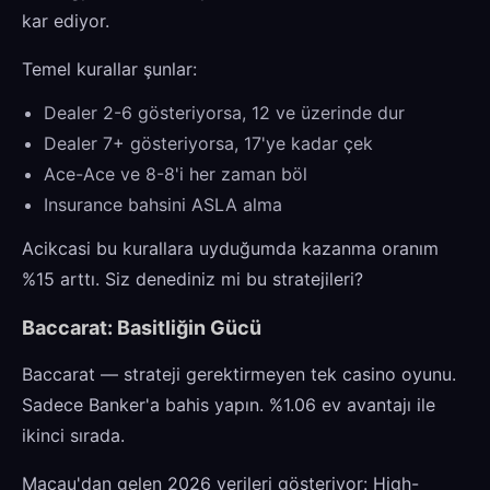
kar ediyor.
Temel kurallar şunlar:
Dealer 2-6 gösteriyorsa, 12 ve üzerinde dur
Dealer 7+ gösteriyorsa, 17'ye kadar çek
Ace-Ace ve 8-8'i her zaman böl
Insurance bahsini ASLA alma
Acikcasi bu kurallara uyduğumda kazanma oranım
%15 arttı. Siz denediniz mi bu stratejileri?
Baccarat: Basitliğin Gücü
Baccarat — strateji gerektirmeyen tek casino oyunu.
Sadece Banker'a bahis yapın. %1.06 ev avantajı ile
ikinci sırada.
Macau'dan gelen 2026 verileri gösteriyor: High-