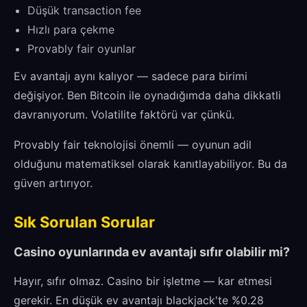
Düşük transaction fee
Hızlı para çekme
Provably fair oyunlar
Ev avantajı aynı kalıyor — sadece para birimi
değişiyor. Ben Bitcoin ile oynadığımda daha dikkatli
davranıyorum. Volatilite faktörü var çünkü.
Provably fair teknolojisi önemli — oyunun adil
olduğunu matematiksel olarak kanıtlayabiliyor. Bu da
güven artırıyor.
Sık Sorulan Sorular
Casino oyunlarında ev avantajı sıfır olabilir mi?
Hayır, sıfır olmaz. Casino bir işletme — kar etmesi
gerekir. En düşük ev avantajı blackjack'te %0.28