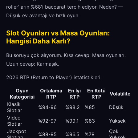
roller'ların %68'i baccarat tercih ediyor. Neden? —
Düşük ev avantajı ve hızlı oyun.
Slot Oyunları vs Masa Oyunları:
Hangisi Daha Karlı?
Bu soruyu çok alıyorum. Kısa cevap: Masa oyunları.
Uzun cevap: Karmaşık.
2026 RTP (Return to Player) istatistikleri:
Oyun
Ortalama
En İyi
En Kötü
Volatilite
Kategorisi
RTP
RTP
RTP
Klasik
%94-96
%98.2
%85
Düşük
Slotlar
Video
%92-97
%99.1
%83
Yüksek
Slotlar
Jackpot
Çok
%88-95
%96.5
%78
Slotları
Yüksek