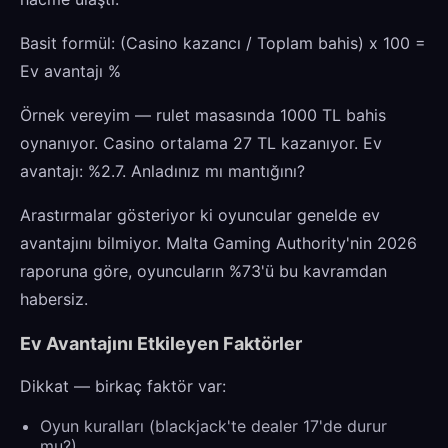
Basit formül: (Casino kazancı / Toplam bahis) x 100 =
Ev avantajı %
Örnek vereyim — rulet masasında 1000 TL bahis
oynanıyor. Casino ortalama 27 TL kazanıyor. Ev
avantajı: %2.7. Anladınız mı mantığını?
Arastırmalar gösteriyor ki oyuncular genelde ev
avantajını bilmiyor. Malta Gaming Authority'nin 2026
raporuna göre, oyuncuların %73'ü bu kavramdan
habersiz.
Ev Avantajını Etkileyen Faktörler
Dikkat — birkaç faktör var:
Oyun kuralları (blackjack'te dealer 17'de durur
mu?)