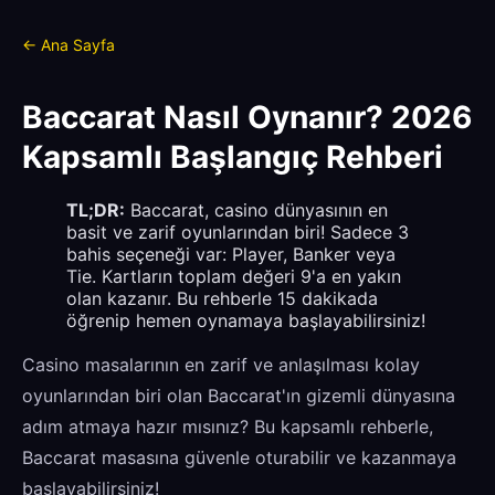
← Ana Sayfa
Baccarat Nasıl Oynanır? 2026
Kapsamlı Başlangıç Rehberi
TL;DR:
Baccarat, casino dünyasının en
basit ve zarif oyunlarından biri! Sadece 3
bahis seçeneği var: Player, Banker veya
Tie. Kartların toplam değeri 9'a en yakın
olan kazanır. Bu rehberle 15 dakikada
öğrenip hemen oynamaya başlayabilirsiniz!
Casino masalarının en zarif ve anlaşılması kolay
oyunlarından biri olan Baccarat'ın gizemli dünyasına
adım atmaya hazır mısınız? Bu kapsamlı rehberle,
Baccarat masasına güvenle oturabilir ve kazanmaya
başlayabilirsiniz!