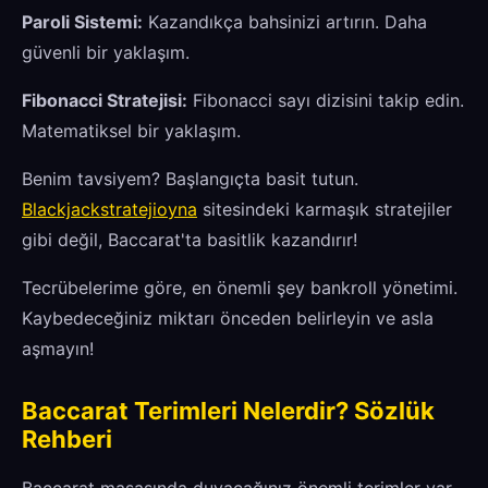
Paroli Sistemi:
Kazandıkça bahsinizi artırın. Daha
güvenli bir yaklaşım.
Fibonacci Stratejisi:
Fibonacci sayı dizisini takip edin.
Matematiksel bir yaklaşım.
Benim tavsiyem? Başlangıçta basit tutun.
Blackjackstratejioyna
sitesindeki karmaşık stratejiler
gibi değil, Baccarat'ta basitlik kazandırır!
Tecrübelerime göre, en önemli şey bankroll yönetimi.
Kaybedeceğiniz miktarı önceden belirleyin ve asla
aşmayın!
Baccarat Terimleri Nelerdir? Sözlük
Rehberi