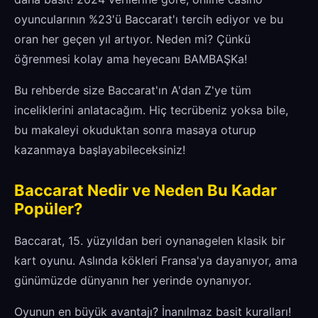
oyuncularının %23'ü Baccarat'ı tercih ediyor ve bu
oran her geçen yıl artıyor. Neden mi? Çünkü
öğrenmesi kolay ama heyecanı BAMBAŞKa!
Bu rehberde size Baccarat'ın A'dan Z'ye tüm
inceliklerini anlatacağım. Hiç tecrübeniz yoksa bile,
bu makaleyi okuduktan sonra masaya oturup
kazanmaya başlayabileceksiniz!
Baccarat Nedir ve Neden Bu Kadar
Popüler?
Baccarat, 15. yüzyıldan beri oynanagelen klasik bir
kart oyunu. Aslında kökleri Fransa'ya dayanıyor, ama
günümüzde dünyanın her yerinde oynanıyor.
Oyunun en büyük avantajı? İnanılmaz basit kuralları!