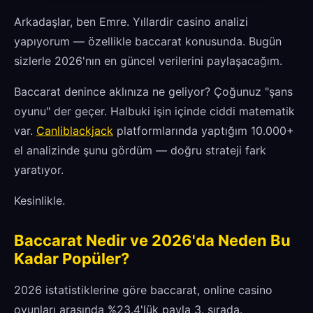
Arkadaşlar, ben Emre. Yıllardir casino analizi
yapıyorum — özellikle baccarat konusunda. Bugün
sizlerle 2026'nın en güncel verilerini paylaşacağım.
Baccarat denince aklınıza ne geliyor? Çoğunuz "şans
oyunu" der geçer. Halbuki işin içinde ciddi matematik
var.
Canliblackjack
platformlarında yaptığım 10.000+
el analizinde şunu gördüm — doğru strateji fark
yaratıyor.
Kesinlikle.
Baccarat Nedir ve 2026'da Neden Bu
Kadar Popüler?
2026 istatistiklerine göre baccarat, online casino
oyunları arasında %23.4'lük payla 3. sırada.