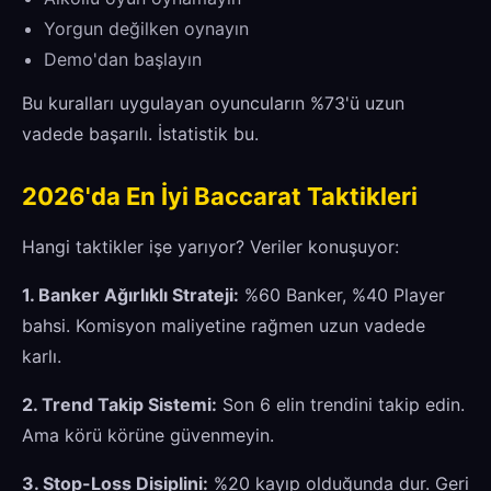
Yorgun değilken oynayın
Demo'dan başlayın
Bu kuralları uygulayan oyuncuların %73'ü uzun
vadede başarılı. İstatistik bu.
2026'da En İyi Baccarat Taktikleri
Hangi taktikler işe yarıyor? Veriler konuşuyor:
1. Banker Ağırlıklı Strateji:
%60 Banker, %40 Player
bahsi. Komisyon maliyetine rağmen uzun vadede
karlı.
2. Trend Takip Sistemi:
Son 6 elin trendini takip edin.
Ama körü körüne güvenmeyin.
3. Stop-Loss Disiplini:
%20 kayıp olduğunda dur. Geri