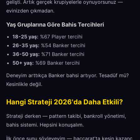
gelişti. Artık gerçek krupiyelerle oynuyorsunuz —
evinizden çıkmadan.
Yaş Gruplarına Göre Bahis Tercihleri
18-25 yaş:
%67 Player tercihi
26-35 yaş:
%54 Banker tercihi
36-50 yaş:
%71 Banker tercihi
50+ yaş:
%69 Banker tercihi
Deneyim arttıkça Banker bahsi artıyor. Tesadüf mü?
Kesinlikle değil.
Hangi Strateji 2026'da Daha Etkili?
Strateji derken — pattern takibi, bankroll yönetimi,
bahis sistemi. Hepsini konuşalım.
İlk önce şunu söyleyeyim — baccarat'ta kesin kazanç