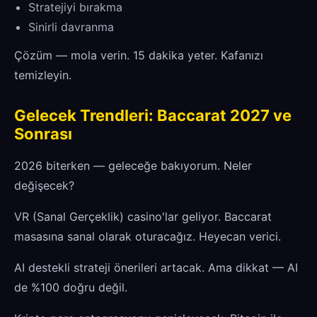
Stratejiyi bırakma
Sinirli davranma
Çözüm — mola verin. 15 dakika yeter. Kafanızı
temizleyin.
Gelecek Trendleri: Baccarat 2027 ve
Sonrası
2026 biterken — geleceğe bakıyorum. Neler
değişecek?
VR (Sanal Gerçeklik) casino'lar geliyor. Baccarat
masasına sanal olarak oturacağız. Heyecan verici.
AI destekli strateji önerileri artacak. Ama dikkat — AI
de %100 doğru değil.