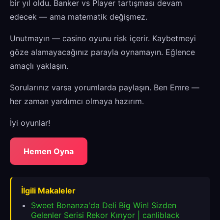
bir yıl oldu. Banker vs Player tartışması devam
edecek — ama matematik değişmez.
Unutmayın — casino oyunu risk içerir. Kaybetmeyi
göze alamayacağınız parayla oynamayın. Eğlence
amaçlı yaklaşın.
Sorularınız varsa yorumlarda paylaşın. Ben Emre —
her zaman yardımcı olmaya hazırım.
İyi oyunlar!
Hemen Oyna
İlgili Makaleler
Sweet Bonanza'da Deli Big Win! Sizden
Gelenler Serisi Rekor Kırıyor | canliblack