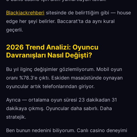
Blackjackrehberi
sitesinde de belirttiğim gibi — house
edge her şeyi belirler. Baccarat'ta da aynı kural
geçerli.
2026 Trend Analizi: Oyuncu
Davranışları Nasıl Değişti?
Bu yıl ilginç değişimler gözlemliyorum. Mobil oyun
oranı %78.3'e çıktı. Eskiden masaüstünde oynayan
oyuncular artık telefonlarından giriyor.
Ayrıca — ortalama oyun süresi 23 dakikadan 31
dakikaya çıkmış. Oyuncular daha sabırlı. Daha
stratejik.
Ben bunun nedenini biliyorum. Canlı casino deneyimi