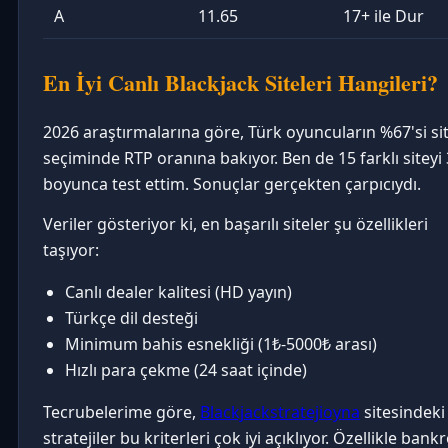
A
11.65
17+ ile Dur
En İyi Canlı Blackjack Siteleri Hangileri?
2026 araştırmalarına göre, Türk oyuncuların %67'si si
seçiminde RTP oranına bakıyor. Ben de 15 farklı siteyi 
boyunca test ettim. Sonuçlar gerçekten çarpıcıydı.
Veriler gösteriyor ki, en başarılı siteler şu özellikleri
taşıyor:
Canlı dealer kalitesi (HD yayın)
Türkçe dil desteği
Minimum bahis esnekliği (1₺-5000₺ arası)
Hızlı para çekme (24 saat içinde)
Tecrubelerime göre,
Blackjackstratejioyna
sitesindeki
stratejiler bu kriterleri çok iyi açıklıyor. Özellikle bankr