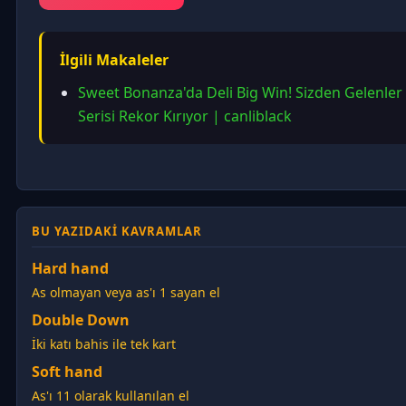
İlgili Makaleler
Sweet Bonanza'da Deli Big Win! Sizden Gelenler
Serisi Rekor Kırıyor | canliblack
BU YAZIDAKI KAVRAMLAR
Hard hand
As olmayan veya as'ı 1 sayan el
Double Down
İki katı bahis ile tek kart
Soft hand
As'ı 11 olarak kullanılan el