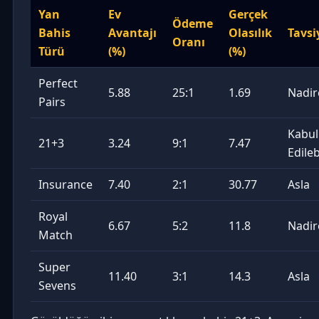
Yan
Ev
Gerçek
Ödeme
Bahis
Avantajı
Olasılık
Tavsi
Oranı
Türü
(%)
(%)
Perfect
5.88
25:1
1.69
Nadir
Pairs
Kabul
21+3
3.24
9:1
7.47
Edileb
Insurance
7.40
2:1
30.77
Asla
Royal
6.67
5:2
11.8
Nadir
Match
Super
11.40
3:1
14.3
Asla
Sevens