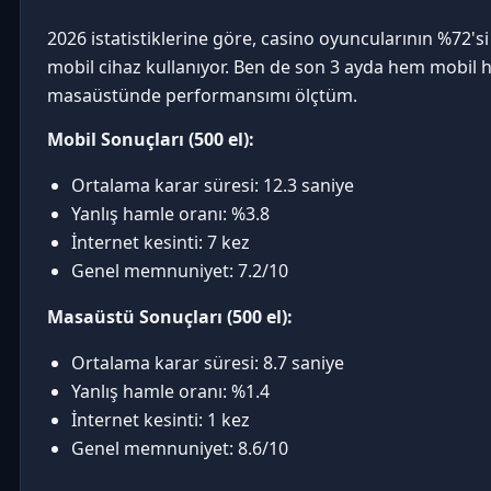
2026 istatistiklerine göre, casino oyuncularının %72'si
mobil cihaz kullanıyor. Ben de son 3 ayda hem mobil
masaüstünde performansımı ölçtüm.
Mobil Sonuçları (500 el):
Ortalama karar süresi: 12.3 saniye
Yanlış hamle oranı: %3.8
İnternet kesinti: 7 kez
Genel memnuniyet: 7.2/10
Masaüstü Sonuçları (500 el):
Ortalama karar süresi: 8.7 saniye
Yanlış hamle oranı: %1.4
İnternet kesinti: 1 kez
Genel memnuniyet: 8.6/10