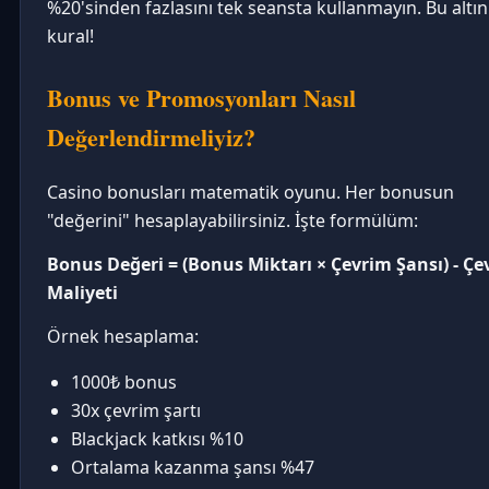
%20'sinden fazlasını tek seansta kullanmayın. Bu altın
kural!
Bonus ve Promosyonları Nasıl
Değerlendirmeliyiz?
Casino bonusları matematik oyunu. Her bonusun
"değerini" hesaplayabilirsiniz. İşte formülüm:
Bonus Değeri = (Bonus Miktarı × Çevrim Şansı) - Çe
Maliyeti
Örnek hesaplama:
1000₺ bonus
30x çevrim şartı
Blackjack katkısı %10
Ortalama kazanma şansı %47