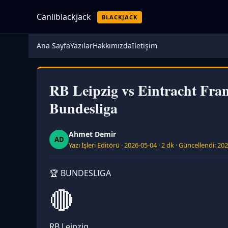
Canliblackjack
BLACKJACK
Ana Sayfa
Yazılar
Hakkımızda
İletişim
RB Leipzig vs Eintracht Fra
Bundesliga
Ahmet Demir
AD
Yazı İşleri Editörü · 2026-05-04 · 2 dk · Güncellendi: 20
🏆 BUNDESLIGA
🔴
RB Leipzig