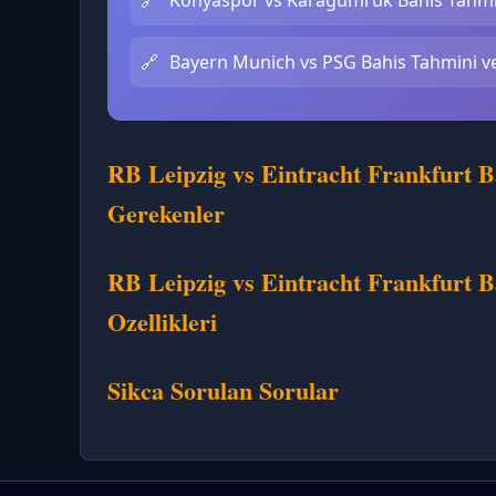
🔗
Konyaspor vs Karagümrük Bahis Tahmini
🔗
Bayern Munich vs PSG Bahis Tahmini v
RB Leipzig vs Eintracht Frankfurt 
Gerekenler
RB Leipzig vs Eintracht Frankfurt B
Ozellikleri
Sikca Sorulan Sorular