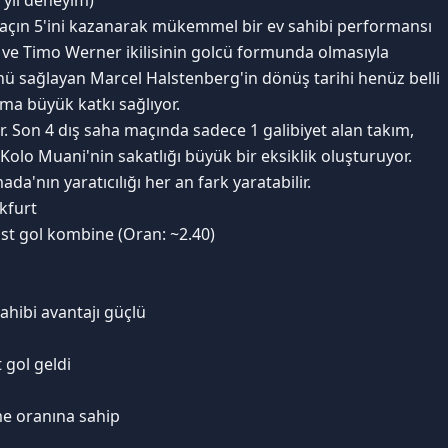
 yıl deneyim)
maçın 5'ini kazanarak mükemmel bir ev sahibi performansı
u ve Timo Werner ikilisinin golcü formunda olmasıyla
lünü sağlayan Marcel Halstenberg'in dönüş tarihi henüz belli
ma büyük katkı sağlıyor.
. Son 4 dış saha maçında sadece 1 galibiyet alan takım,
 Kolo Muani'nin sakatlığı büyük bir eksiklik oluşturuyor.
'nın yaratıcılığı her an fark yaratabilir.
kfurt
 Üst gol kombine (Oran: ~2.40)
ahibi avantajı güçlü
 gol geldi
me oranına sahip