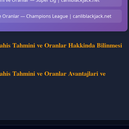
 ve Oranlar — Super Lig | canliblackjack.net
e Oranlar — Champions League | canliblackjack.net
Bahis Tahmini ve Oranlar Hakkinda Bilinmesi
ahis Tahmini ve Oranlar Avantajlari ve