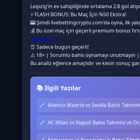
Leipzig'in ev sahipliğinde ortalama 2.8 gol atıyo
⚡ FLASH BONUS: Bu Maç İçin %50 Ekstra!
🎰 Şimdi livebettingcrypto.com'da oyna, ilk ya
💰 Bu özel maç için geçerli premium bonus fırsa
BONUSU AL →
⏰ Sadece bugün geçerli!
⚠️ 18+ | Sorumlu bahis oynamayı unutmayın | 
Bu analiz eğlence amaçlıdır ve kesin sonuç ga
📚 İlgili Yazılar
🔗
Atletico Madrid vs Sevilla Bahis Tahmini
🔗
AC Milan vs Napoli Bahis Tahmini ve Ora