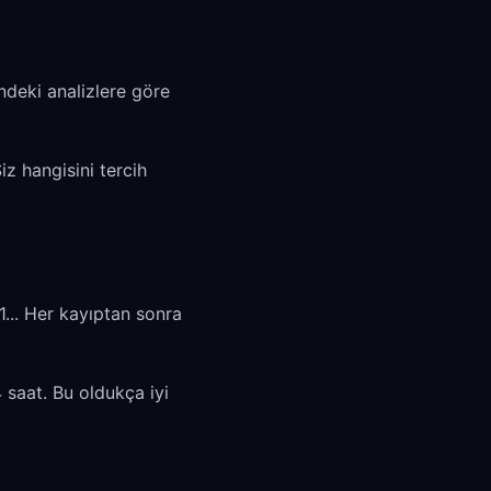
ndeki analizlere göre
z hangisini tercih
21... Her kayıptan sonra
 saat. Bu oldukça iyi