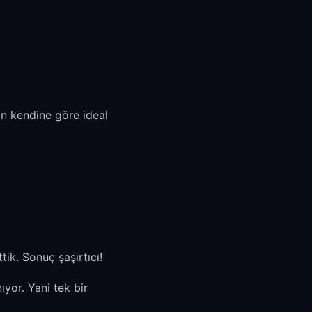
in kendine göre ideal
ik. Sonuç şaşırtıcı!
ıyor. Yani tek bir