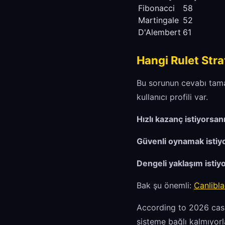
Fibonacci
58
Martingale
52
D'Alembert
61
Hangi Rulet Stra
Bu sorunun cevabı tamam
kullanıcı profili var.
Hızlı kazanç istiyorsan
Güvenli oynamak istiy
Dengeli yaklaşım istiy
Bak şu önemli:
Canlibl
According to 2026 casino
sisteme bağlı kalmıyorl