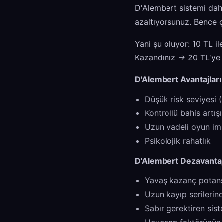
D'Alembert sistemi daha
azaltıyorsunuz. Bence ç
Yani şu oluyor: 10 TL i
Kazandınız → 20 TL'ye 
D'Alembert Avantajları
Düşük risk seviyesi 
Kontrollü bahis artışı
Uzun vadeli oyun im
Psikolojik rahatlık
D'Alembert Dezavantajl
Yavaş kazanç potans
Uzun kayıp serileri
Sabır gerektiren sis