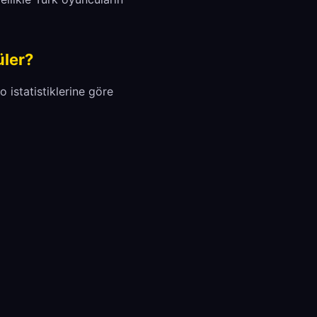
üler?
 istatistiklerine göre