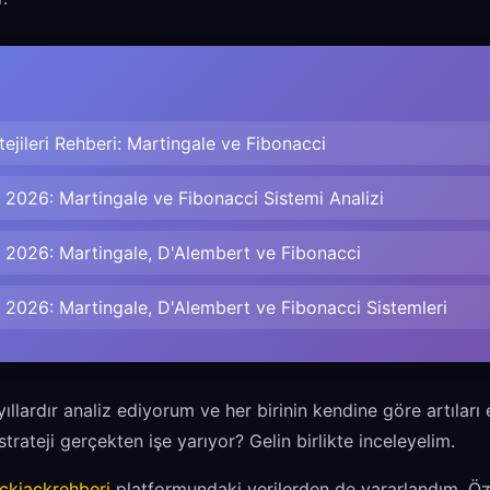
ejileri Rehberi: Martingale ve Fibonacci
ri 2026: Martingale ve Fibonacci Sistemi Analizi
ri 2026: Martingale, D'Alembert ve Fibonacci
ri 2026: Martingale, D'Alembert ve Fibonacci Sistemleri
ıllardır analiz ediyorum ve her birinin kendine göre artıları e
rateji gerçekten işe yarıyor? Gelin birlikte inceleyelim.
ckjackrehberi
platformundaki verilerden de yararlandım. Öze