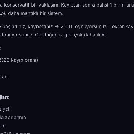
 konservatif bir yaklaşım. Kayıptan sonra bahsi 1 birim artı
ok daha mantıklı bir sistem.
le başladınız, kaybettiniz → 20 TL oynuyorsunuz. Tekrar kay
dönüyorsunuz. Gördüğünüz gibi çok daha ılımlı.
:
(%23 kayıp oranı)
kanı
arı:
iyeli
nde zorlanma
tem