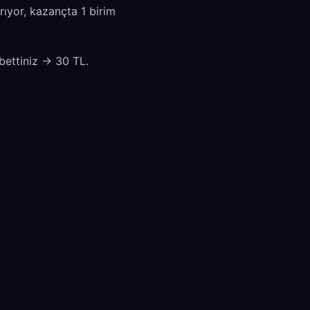
rıyor, kazançta 1 birim
bettiniz → 30 TL.