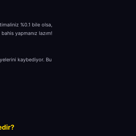
maliniz %0.1 bile olsa,
L bahis yapmanız lazım!
yelerini kaybediyor. Bu
edir?