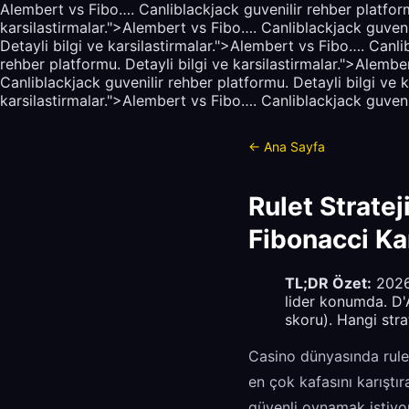
Alembert vs Fibo…. Canliblackjack guvenilir rehber platformu
karsilastirmalar.">Alembert vs Fibo…. Canliblackjack guvenil
Detayli bilgi ve karsilastirmalar.">Alembert vs Fibo…. Canli
rehber platformu. Detayli bilgi ve karsilastirmalar.">Alembe
Canliblackjack guvenilir rehber platformu. Detayli bilgi ve 
karsilastirmalar.">Alembert vs Fibo…. Canliblackjack guvenili
← Ana Sayfa
Rulet Strate
Fibonacci Ka
TL;DR Özet:
2026 
lider konumda. D'A
skoru). Hangi stra
Casino dünyasında rulet
en çok kafasını karıştı
güvenli oynamak istiyor