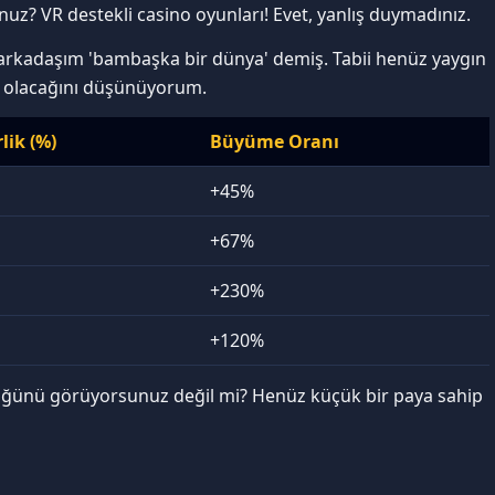
z? VR destekli casino oyunları! Evet, yanlış duymadınız.
arkadaşım 'bambaşka bir dünya' demiş. Tabii henüz yaygın
 olacağını düşünüyorum.
lik (%)
Büyüme Oranı
+45%
+67%
+230%
+120%
düğünü görüyorsunuz değil mi? Henüz küçük bir paya sahip