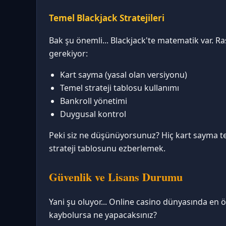
Temel Blackjack Stratejileri
Bak şu önemli... Blackjack'te matematik var. R
gerekiyor:
Kart sayma (yasal olan versiyonu)
Temel strateji tablosu kullanımı
Bankroll yönetimi
Duygusal kontrol
Peki siz ne düşünüyorsunuz? Hiç kart sayma tek
strateji tablosunu ezberlemek.
Güvenlik ve Lisans Durumu
Yani şu oluyor... Online casino dünyasında en ö
kaybolursa ne yapacaksınız?