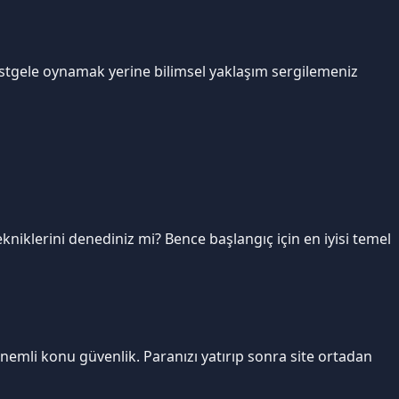
astgele oynamak yerine bilimsel yaklaşım sergilemeniz
niklerini denediniz mi? Bence başlangıç için en iyisi temel
nemli konu güvenlik. Paranızı yatırıp sonra site ortadan