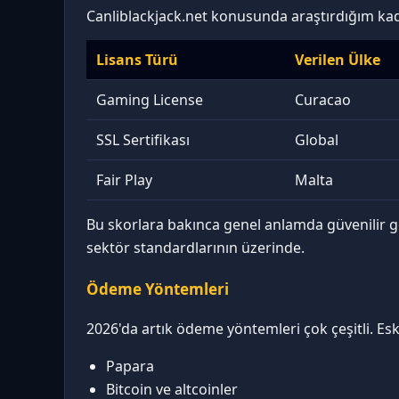
Canliblackjack.net konusunda araştırdığım kadar
Lisans Türü
Verilen Ülke
Gaming License
Curacao
SSL Sertifikası
Global
Fair Play
Malta
Bu skorlara bakınca genel anlamda güvenilir 
sektör standardlarının üzerinde.
Ödeme Yöntemleri
2026'da artık ödeme yöntemleri çok çeşitli. Esk
Papara
Bitcoin ve altcoinler