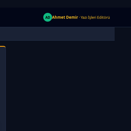
Ahmet Demir
· Yazı İşleri Editörü
AD