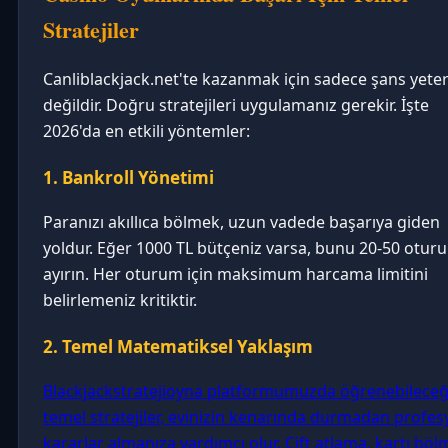
Stratejiler
Canliblackjack.net'te kazanmak için sadece şans yeter
değildir. Doğru stratejileri uygulamanız gerekir. İşte
2026'da en etkili yöntemler:
1. Bankroll Yönetimi
Paranızı akıllıca bölmek, uzun vadede başarıya giden
yoldur. Eğer 1000 TL bütçeniz varsa, bunu 20-50 otur
ayırın. Her oturum için maksimum harcama limitini
belirlemeniz kritiktir.
2. Temel Matematiksel Yaklaşım
Blackjackstratejioyna platformumuzda öğrenebileceğ
temel stratejiler, evinizin kenarında durmadan profes
kararlar almanıza yardımcı olur. Çift atlama, kartı böl