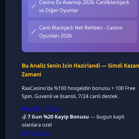
Casino Ev Avantajı 2026: Canliblackjack
🔗
vs Diğer Oyunlar
Canlı Blackjack Net Rehberi - Casino
🔗
Oyunları 2026
Bu Analiz Senin Icin Hazirlandi — Simdi Kaza
Zamani
RaxCasino'da %100 hosgeldin bonusu + 100 Free
Spin. Guvenli ve lisansli, 7/24 canli destek.
HEMEN UYE OL »
💰
7 Gun %20 Kayip Bonusu
— bugun kayit
olanlara ozel
BONUSU AL