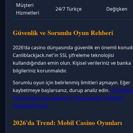
Müşteri
24/7 Türkçe
Değişken
Hizmetleri
Güvenlik ve Sorumlu Oyun Rehberi
2026'da casino dünyasında güvenlik en önemli konud
Canliblackjack.net'in SSL şifreleme teknolojisi
kullandığından emin olun. Kişisel verileriniz ve banka
bilgileriniz korunmalıdır.
Sorumlu oyun için belirlenmiş limitleri aşmayın. Eğer
kaybetmeye başlarsanız, durup analiz edin.
Canliblac
platformlarında sağlanan "Oto-Exclude" özelliğini
kullanabilirsiniz.
2026'da Trend: Mobil Casino Oyunları