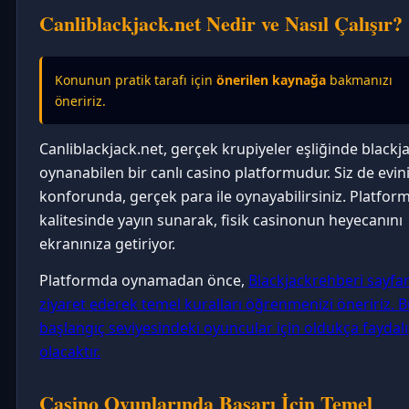
Canliblackjack.net Nedir ve Nasıl Çalışır?
Konunun pratik tarafı için
önerilen kaynağa
bakmanızı
öneririz.
Canliblackjack.net, gerçek krupiyeler eşliğinde blackj
oynanabilen bir canlı casino platformudur. Siz de evin
konforunda, gerçek para ile oynayabilirsiniz. Platfor
kalitesinde yayın sunarak, fisik casinonun heyecanını
ekranınıza getiriyor.
Platformda oynamadan önce,
Blackjackrehberi sayfa
ziyaret ederek temel kuralları öğrenmenizi öneririz. B
başlangıç seviyesindeki oyuncular için oldukça faydalı
olacaktır.
Casino Oyunlarında Başarı İçin Temel