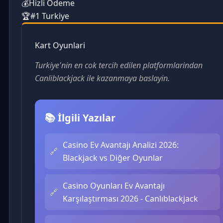
💰
Hizli Odeme
🏆
#1 Turkiye
Kart Oyunlari
Turkiye'nin en cok tercih edilen platformlarindan
Canliblackjack ile kazanmaya baslayin.
📚 İlgili Yazılar
Casino Ev Avantajı Analizi 2026:
🔗
Blackjack vs Diğer Oyunlar
Casino Oyunları Ev Avantajı
🔗
Karşılaştırması 2026 - Canlıblackjack