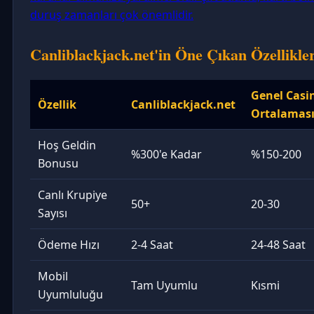
duruş zamanları çok önemlidir.
Canliblackjack.net'in Öne Çıkan Özellikler
Genel Casi
Özellik
Canliblackjack.net
Ortalamas
Hoş Geldin
%300'e Kadar
%150-200
Bonusu
Canlı Krupiye
50+
20-30
Sayısı
Ödeme Hızı
2-4 Saat
24-48 Saat
Mobil
Tam Uyumlu
Kısmi
Uyumluluğu