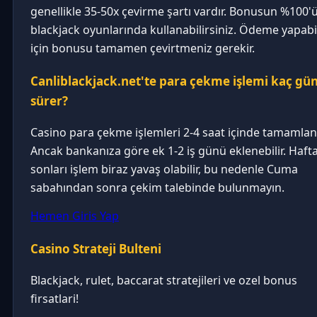
genellikle 35-50x çevirme şartı vardır. Bonusun %100'
blackjack oyunlarında kullanabilirsiniz. Ödeme yapab
için bonusu tamamen çevirtmeniz gerekir.
Canliblackjack.net'te para çekme işlemi kaç gü
sürer?
Casino para çekme işlemleri 2-4 saat içinde tamamlanı
Ancak bankanıza göre ek 1-2 iş günü eklenebilir. Haft
sonları işlem biraz yavaş olabilir, bu nedenle Cuma
sabahından sonra çekim talebinde bulunmayın.
Hemen Giris Yap
Casino Strateji Bulteni
Blackjack, rulet, baccarat stratejileri ve ozel bonus
firsatlari!