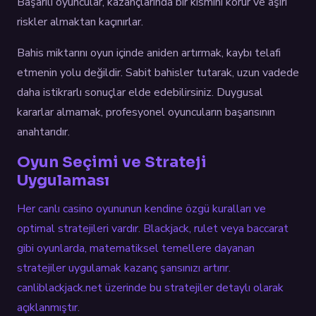
Başarılı oyuncular, kazançlarında bir kısmını korur ve aşırı
riskler almaktan kaçınırlar.
Bahis miktarını oyun içinde aniden artırmak, kaybı telafi
etmenin yolu değildir. Sabit bahisler tutarak, uzun vadede
daha istikrarlı sonuçlar elde edebilirsiniz. Duygusal
kararlar almamak, profesyonel oyuncuların başarısının
anahtarıdır.
Oyun Seçimi ve Strateji
Uygulaması
Her canlı casino oyununun kendine özgü kuralları ve
optimal stratejileri vardır. Blackjack, rulet veya baccarat
gibi oyunlarda, matematiksel temellere dayanan
stratejiler uygulamak kazanç şansınızı artırır.
canliblackjack.net üzerinde bu stratejiler detaylı olarak
açıklanmıştır.