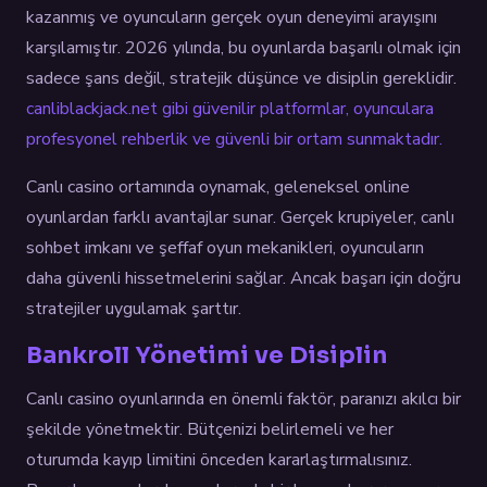
kazanmış ve oyuncuların gerçek oyun deneyimi arayışını
karşılamıştır. 2026 yılında, bu oyunlarda başarılı olmak için
sadece şans değil, stratejik düşünce ve disiplin gereklidir.
canliblackjack.net gibi güvenilir platformlar, oyunculara
profesyonel rehberlik ve güvenli bir ortam sunmaktadır.
Canlı casino ortamında oynamak, geleneksel online
oyunlardan farklı avantajlar sunar. Gerçek krupiyeler, canlı
sohbet imkanı ve şeffaf oyun mekanikleri, oyuncuların
daha güvenli hissetmelerini sağlar. Ancak başarı için doğru
stratejiler uygulamak şarttır.
Bankroll Yönetimi ve Disiplin
Canlı casino oyunlarında en önemli faktör, paranızı akılcı bir
şekilde yönetmektir. Bütçenizi belirlemeli ve her
oturumda kayıp limitini önceden kararlaştırmalısınız.