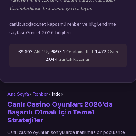
Turkiye'nin en cok tercih edilen platformlarindan
Canliblackjack ile kazanmaya baslayin.
canliblackjack.net kapsamli rehber ve bilgilendirme
sayfasi. Guncel 2026 bilgileri.
69,603
Aktif Uye
%97.1
Ortalama RTP
1,472
Oyun
2,044
Gunluk Kazanan
Ana Sayfa
›
Rehber
›
Index
Canlı Casino Oyunları: 2026'da
Başarılı Olmak İçin Temel
Stratejiler
Canlı casino oyunları son yıllarda inanılmaz bir popülarite