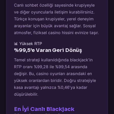
Canlı sohbet özelliği sayesinde krupiyeyle
ve diğer oyuncularla iletişim kurabilirsiniz.
Türkçe konuşan krupiyeler, yerel deneyim
arayanlar için büyük avantaj sağlar. Sosyal
atmosfer, fiziksel casino hissini evinize taşır.
📊 Yüksek RTP
%99,5'e Varan Geri Dönüş
Temel strateji kullanıldığında blackjack'in
RTP oranı %99,28 ile %99,54 arasında
değişir. Bu, casino oyunları arasındaki en
yüksek oranlardan biridir. Doğru stratejiyle
kasa avantajı yalnızca %0,46'ya kadar
düşürülebilir.
En İyi Canlı Blackjack