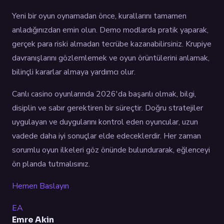
Yeni bir oyun oynamadan önce, kurallarını tamamen
anladığınızdan emin olun. Demo modlarda pratik yaparak,
gerçek para riski almadan tecrübe kazanabilirsiniz. Krupiye
davranışlarını gözlemlemek ve oyun örüntülerini anlamak,
bilinçli kararlar almaya yardımcı olur.
Canlı casino oyunlarında 2026'da başarılı olmak, bilgi,
disiplin ve sabır gerektiren bir süreçtir. Doğru stratejiler
uygulayan ve duygularını kontrol eden oyuncular, uzun
vadede daha iyi sonuçlar elde edeceklerdir. Her zaman
sorumlu oyun ilkeleri göz önünde bulundurarak, eğlenceyi
ön planda tutmalısınız.
Hemen Baslayın
EA
Emre Akin