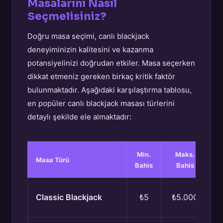
Masalarını Nasıl
Seçmelisiniz?
Doğru masa seçimi, canlı blackjack
deneyiminizin kalitesini ve kazanma
potansiyelinizi doğrudan etkiler. Masa seçerken
dikkat etmeniz gereken birkaç kritik faktör
bulunmaktadır. Aşağıdaki karşılaştırma tablosu,
en popüler canlı blackjack masası türlerini
detaylı şekilde ele almaktadır:
Min.
Maks.
Masa Türü
Bahis
Bahis
Classic Blackjack
₺5
₺5.000