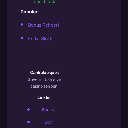
canliblack
Populer
Bonus Rehberi
En Iyi Slotlar
Canliblackjack
Guvenilir bahis ve
casino rehberi.
Linkler
Bonus
Slot