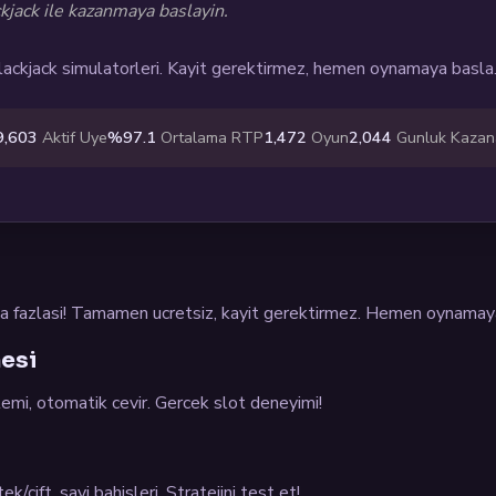
ckjack ile kazanmaya baslayin.
blackjack simulatorleri. Kayit gerektirmez, hemen oynamaya basla
9,603
Aktif Uye
%97.1
Ortalama RTP
1,472
Oyun
2,044
Gunluk Kazan
aha fazlasi! Tamamen ucretsiz, kayit gerektirmez. Hemen oynamay
nesi
temi, otomatik cevir. Gercek slot deneyimi!
ek/cift, sayi bahisleri. Stratejini test et!