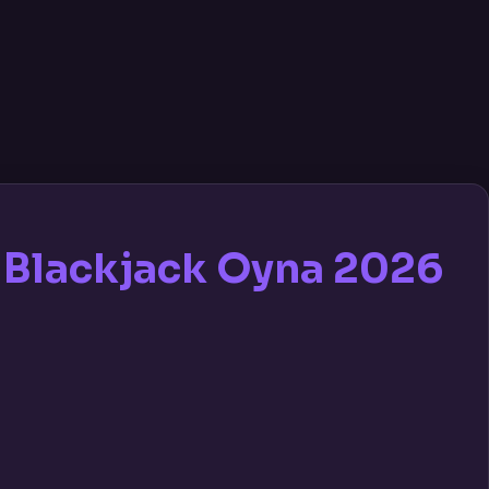
t, Blackjack Oyna 2026