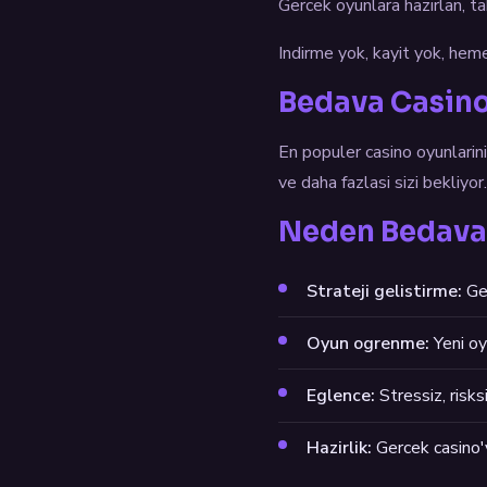
Gercek oyunlara hazirlan, ta
Indirme yok, kayit yok, hem
Bedava Casino
En populer casino oyunlarin
ve daha fazlasi sizi bekliy
Neden Bedava 
Strateji gelistirme:
Ger
Oyun ogrenme:
Yeni oyu
Eglence:
Stressiz, risks
Hazirlik:
Gercek casino'