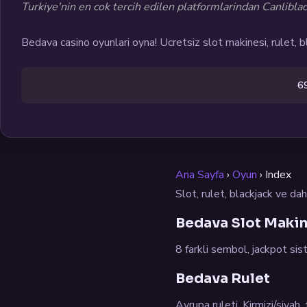
Turkiye'nin en cok tercih edilen platformlarindan Canlibla
Bedava casino oyunlari oyna! Ucretsiz slot makinesi, rulet, 
6
Ana Sayfa
›
Oyun
›
Index
Slot, rulet, blackjack ve d
Bedava Slot Maki
8 farkli sembol, jackpot sis
Bedava Rulet
Avrupa ruleti. Kirmizi/siyah, t