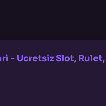
i - Ucretsiz Slot, Rule