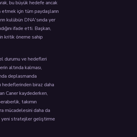
aparak, bu büyük hedefe ancak
nşa etmek için tüm paydaşların
ların kulübün DNA'sında yer
dığını ifade etti. Başkan,
in kritik öneme sahip
el durumu ve hedefleri
erin altında kalması,
açında deplasmanda
 hedeflerinden biraz daha
dan Caner kaydederken,
eraberlik, takımın
ıra mücadelesini daha da
 yeni stratejiler geliştirme