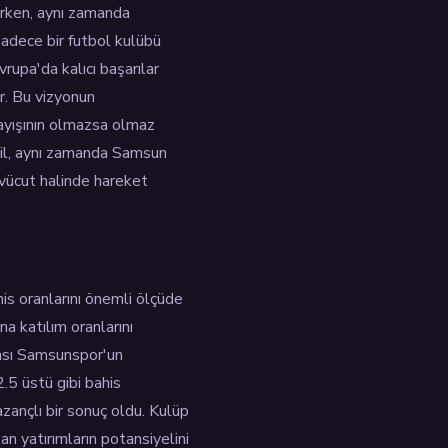
arken, aynı zamanda
 sadece bir futbol kulübü
rupa'da kalıcı başarılar
r. Bu vizyonun
nlayışının olmazsa olmaz
ğil, aynı zamanda Samsun
 vücut halinde hareket
is oranlarını önemli ölçüde
a katılım oranlarını
rası Samsunspor'un
2.5 üstü gibi bahis
zançlı bir sonuç oldu. Kulüp
an yatırımların potansiyelini