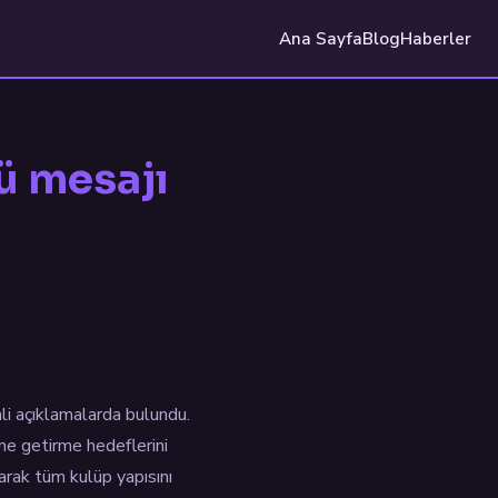
Ana Sayfa
Blog
Haberler
mü mesajı
li açıklamalarda bulundu.
ine getirme hedeflerini
yarak tüm kulüp yapısını