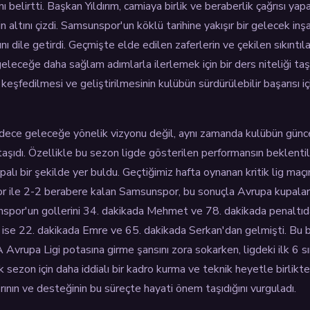
ı belirtti. Başkan Yıldırım, camiaya birlik ve beraberlik çağrısı y
in altını çizdi. Samsunspor'un köklü tarihine yakışır bir gelecek i
nı dile getirdi. Geçmişte elde edilen zaferlerin ve çekilen sıkıntı
geleceğe daha sağlam adımlarla ilerlemek için bir ders niteliği taşı
keşfedilmesi ve geliştirilmesinin kulübün sürdürülebilir başarısı iç
sadece geleceğe yönelik vizyonu değil, aynı zamanda kulübün günc
taşıdı. Özellikle bu sezon ligde gösterilen performansın beklentil
apalı bir şekilde yer buldu. Geçtiğimiz hafta oynanan kritik lig m
r ile 2-2 berabere kalan Samsunspor, bu sonuçla Avrupa kupaları
spor'un gollerini 34. dakikada Mehmet ve 78. dakikada penaltı
ise 22. dakikada Emre ve 65. dakikada Serkan'dan gelmişti. Bu b
Avrupa Ligi potasına girme şansını zora sokarken, ligdeki ilk 6 s
cek sezon için daha iddialı bir kadro kurma ve teknik heyetle birlikte
brının ve desteğinin bu süreçte hayati önem taşıdığını vurguladı.