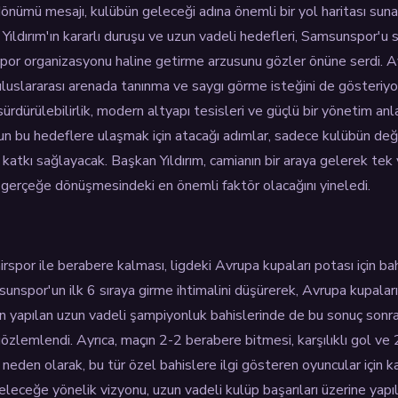
önümü mesajı, kulübün geleceği adına önemli bir yol haritası sun
. Yıldırım'ın kararlı duruşu ve uzun vadeli hedefleri, Samsunspor'u
spor organizasyonu haline getirme arzusunu gözler önüne serdi. Av
luslararası arenada tanınma ve saygı görme isteğini de gösteriyo
sürdürülebilirlik, modern altyapı tesisleri ve güçlü bir yönetim a
un bu hedeflere ulaşmak için atacağı adımlar, sadece kulübün de
 katkı sağlayacak. Başkan Yıldırım, camianın bir araya gelerek tek
 gerçeğe dönüşmesindeki en önemli faktör olacağını yineledi.
or ile berabere kalması, ligdeki Avrupa kupaları potası için bah
sunspor'un ilk 6 sıraya girme ihtimalini düşürerek, Avrupa kupaların
in yapılan uzun vadeli şampiyonluk bahislerinde de bu sonuç son
gözlemlendi. Ayrıca, maçın 2-2 berabere bitmesi, karşılıklı gol ve 
eden olarak, bu tür özel bahislere ilgi gösteren oyuncular için ka
eleceğe yönelik vizyonu, uzun vadeli kulüp başarıları üzerine yapıl