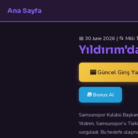
Ana Sayfa
📅 30 June 2026 | 📂 Milli
Yıldırım'd
🎰 Güncel Giriş Y
🎁 Bonus Al
Samsunspor Kulübü Başkanı Y
Yıldırım, Samsunspor'u Türki
vurguladı. Bu hedefe ulaşmak