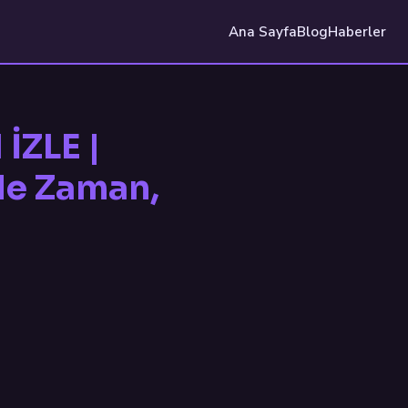
Ana Sayfa
Blog
Haberler
İZLE |
 Ne Zaman,