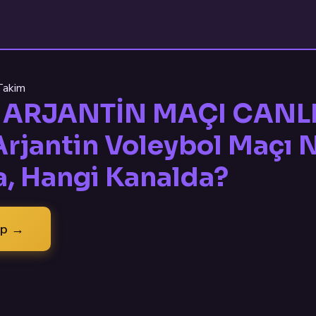
 Takim
 ARJANTİN MAÇI CANLI 
 Arjantin Voleybol Maçı
a, Hangi Kanalda?
ap →