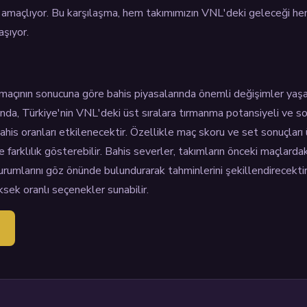
amaçlıyor. Bu karşılaşma, hem takımımızın VNL'deki geleceği he
aşıyor.
 maçının sonucuna göre bahis piyasalarında önemli değişimler yaşa
unda, Türkiye'nin VNL'deki üst sıralara tırmanma potansiyeli ve s
ahis oranları etkilenecektir. Özellikle maç skoru ve set sonuçları 
 farklılık gösterebilir. Bahis severler, takımların önceki maçlardak
urumlarını göz önünde bulundurarak tahminlerini şekillendirecektir
ksek oranlı seçenekler sunabilir.