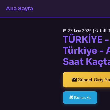
Ana Sayfa
📅 27 June 2026 | 📂 Milli
TÜRKİYE -
Türkiye -
Saat Kaçt
🎰 Güncel Giriş Y
🎁 Bonus Al