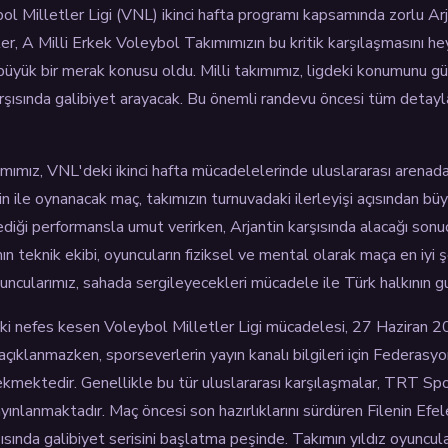
bol Milletler Ligi (VNL) ikinci hafta programı kapsamında zorlu A
ler, A Milli Erkek Voleybol Takımımızın bu kritik karşılaşmasını h
ri büyük bir merak konusu oldu. Milli takımımız, ligdeki konumunu g
rşısında galibiyet arayacak. Bu önemli randevu öncesi tüm detayla
mımız, VNL'deki ikinci hafta mücadelelerinde uluslararası arenad
n ile oynanacak maç, takımızın turnuvadaki ilerleyişi açısından bü
lediği performansla umut verirken, Arjantin karşısında alacağı sonuç
n teknik ekibi, oyuncuların fiziksel ve mental olarak maça en iyi ş
uncularımız, sahada sergileyecekleri mücadele ile Türk halkının g
daki nefes kesen Voleybol Milletler Ligi mücadelesi, 27 Haziran 
çıklanmazken, sporseverlerin yayın kanalı bilgileri için Federasyo
ekmektedir. Genellikle bu tür uluslararası karşılaşmalar, TRT Sp
yınlanmaktadır. Maç öncesi son hazırlıklarını sürdüren Filenin Efel
şısında galibiyet serisini başlatma peşinde. Takımın yıldız oyuncula