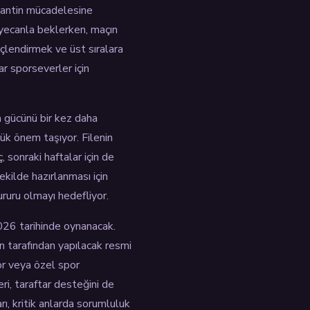
rjantin mücadelesine
eyecanla beklerken, maçın
üçlendirmek ve üst sıralara
r sporseverler için
a gücünü bir kez daha
yük önem taşıyor. Filenin
, sonraki haftalar için de
ekilde hazırlanması için
ururu olmayı hedefliyor.
2026 tarihinde oynanacak.
n tarafından yapılacak resmi
or veya özel spor
eri, taraftar desteğini de
rı, kritik anlarda sorumluluk