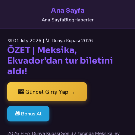
Ana Sayfa
Ana Sayfa
Blog
Haberler
📅 01 July 2026 | 📂 Dunya Kupasi 2026
ÖZET | Meksika,
Ekvador'dan tur biletini
aldı!
🎰 Güncel Giriş Yap →
🎁 Bonus Al
2026 FIFA Dünya Kupası Son 32 turunda Meksika, ev