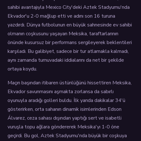
sahibi avantajıyla Mexico City'deki Aztek Stadyumu'nda
Ekvador'u 2-0 mağlup etti ve adını son 16 turuna
yazdırdı. Dünya futbolunun en büyük sahnesinde ev sahibi
olmanın coşkusunu yaşayan Meksika, taraftarlarının
önünde kusursuz bir performans sergileyerek beklentileri
karşıladı. Bu galibiyet, sadece bir tur atlamakla kalmadı,
aynı zamanda turnuvadaki iddialarını da net bir şekilde
ortaya koydu.
Maçın başından itibaren üstünlüğünü hissettiren Meksika,
Ekvador savunmasını aşmakta zorlansa da sabırlı
oyunuyla aradığı golleri buldu. İlk yarıda dakikalar 34'ü
gösterirken, orta sahanın dinamik isimlerinden Edson
Álvarez, ceza sahası dışından yaptığı sert ve isabetli
vuruşla topu ağlara göndererek Meksika'yı 1-0 öne
geçirdi. Bu gol, Aztek Stadyumu'nda büyük bir coşkuya