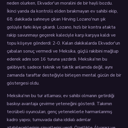
neden olurken, Ekvador'un moralini de bir hayli bozdu.
İkinci yarıda da kontrolü elden bırakmayan ev sahibi ekip,
68. dakikada sahneye çıkan Hirving Lozano'nun şık
golüyle farkı ikiye çıkardı. Lozano, hızlı bir kontra atakta
rakip savunmayı geçerek kaleciyle karşı karşıya kaldı ve
topu köşeye gönderdi: 2-0. Kalan dakikalarda Ekvador'un
çabaları sonuç vermedi ve Meksika, güçlü rakibini mağlup
ederek adını son 16 turuna yazdırdı. Meksika'nın bu
galibiyeti, sadece teknik ve taktik anlamda değil, aynı
zamanda taraftar desteğiyle birleşen mental gücün de bir
göstergesi oldu.
Meksika'nın bu tur atlaması, ev sahibi olmanın getirdiği
baskıyı avantaja çevirme yeteneğini gösterdi. Takımın
tecrübeli oyuncuları, genç yeteneklerle harmanlanmış
kadro yapısı, turnuvada daha iddialı adımlar
atabileceklerinin sinyallerini verdi. Özellikle Álvarez ve