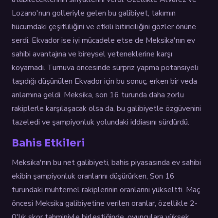
Lozano'nun golleriyle gelen bu galibiyet, takımın
hücumdaki çeşitliliğini ve etkili bitiriciliğini gözler önüne
serdi. Ekvador ise iyi mücadele etse de Meksika'nın ev
sahibi avantajına ve bireysel yeteneklerine karşı
koyamadı. Turnuva öncesinde sürpriz yapma potansiyeli
taşıdığı düşünülen Ekvador için bu sonuç, erken bir veda
anlamına geldi. Meksika, son 16 turunda daha zorlu
rakiplerle karşılaşacak olsa da, bu galibiyetle özgüvenini
tazeledi ve şampiyonluk yolundaki iddiasını sürdürdü.
Bahis Etkileri
Meksika'nın bu net galibiyeti, bahis piyasasında ev sahibi
ekibin şampiyonluk oranlarını düşürürken, Son 16
turundaki muhtemel rakiplerinin oranlarını yükseltti. Maç
öncesi Meksika galibiyetine verilen oranlar, özellikle 2-
0'lık skor tahminiyle birleştiğinde, oyunculara yüksek