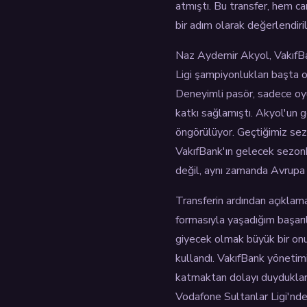
atmıştı. Bu transfer, hem 
bir adım olarak değerlendiril
Naz Aydemir Akyol, VakıfBa
Ligi şampiyonlukları başta 
Deneyimli pasör, sadece oyu
katkı sağlamıştı. Akyol'un g
öngörülüyor. Geçtiğimiz s
VakıfBank'ın gelecek sezonki
değil, aynı zamanda Avrupa a
Transferin ardından açıkla
formasıyla yaşadığım başarı
giyecek olmak büyük bir onur
kullandı. VakıfBank yönetim
katmaktan dolayı duydukları 
Vodafone Sultanlar Ligi'nde 