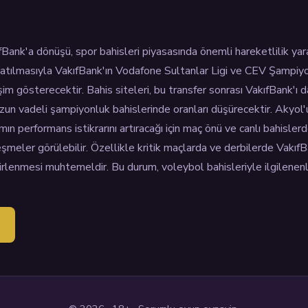
ank'a dönüşü, spor bahisleri piyasasında önemli hareketlilik yar
atılmasıyla VakıfBank'ın Vodafone Sultanlar Ligi ve CEV Şampiyo
işim gösterecektir. Bahis siteleri, bu transfer sonrası VakıfBank'ı
zun vadeli şampiyonluk bahislerinde oranları düşürecektir. Akyol'un
ın performans istikrarını artıracağı için maç önü ve canlı bahisler
eşmeler görülebilir. Özellikle kritik maçlarda ve derbilerde VakıfBa
rlenmesi muhtemeldir. Bu durum, voleybol bahisleriyle ilgilenenl