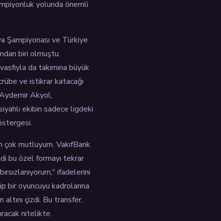
şampiyonluk yolunda önemli
ya Şampiyonası ve Türkiye
ndan biri olmuştu.
 vasfıyla da takımına büyük
rübe ve istikrar katacağı
 Aydemir Akyol,
siyahlı ekibin sadece ligdeki
östergesi.
in çok mutluyum. VakıfBank
di bu özel formayı tekrar
ırsızlanıyorum," ifadelerini
p bir oyuncuyu kadrolarına
altını çizdi. Bu transfer,
racak nitelikte.