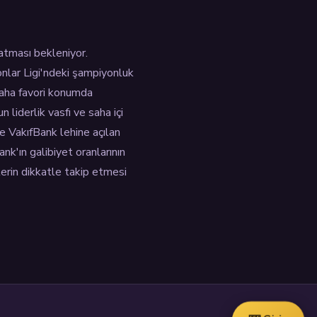
atması bekleniyor.
nlar Ligi'ndeki şampiyonluk
 daha favori konumda
 liderlik vasfı ve saha içi
de VakıfBank lehine açılan
nk'ın galibiyet oranlarının
erin dikkatle takip etmesi