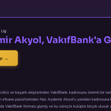
 Lig
ir Akyol, VakıfBank'a 
ap →
köklü ve başarılı ekiplerinden VakıfBank, kadrosunu önemli bir isim
un efsane pasörlerinden Naz Aydemir Akyol'u yeniden kadrosuna k
da VakıfBank forması giymiş ve bu süreçte kulüple birçok ulusal v