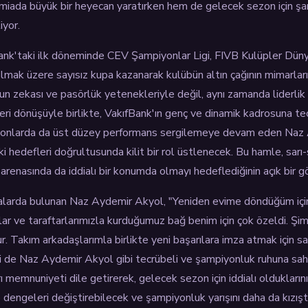
camiada büyük bir heyecan yaratırken hem de gelecek sezon için 
iyor.
nk'taki ilk döneminde CEV Şampiyonlar Ligi, FIVB Kulüpler Dün
olmak üzere sayısız kupa kazanarak kulübün altın çağının mimarları
n zekası ve pasörlük yetenekleriyle değil, aynı zamanda liderlik
eri dönüşüyle birlikte, VakıfBank'ın genç ve dinamik kadrosuna tec
ezonlarda da üst düzey performans sergilemeye devam eden Naz
 hedefleri doğrultusunda kilit bir rol üstlenecek. Bu hamle, sarı-
renasında da iddialı bir konumda olmayı hedeflediğinin açık bir g
malarda bulunan Naz Aydemir Akyol, "Yeniden evime döndüğüm iç
lar ve taraftarlarımızla kurduğumuz bağ benim için çok özeldi. Şim
. Takım arkadaşlarımla birlikte yeni başarılara imza atmak için sab
i de Naz Aydemir Akyol gibi tecrübeli ve şampiyonluk ruhuna sahi
memnuniyeti dile getirerek, gelecek sezon için iddialı olduklarının 
dengeleri değiştirebilecek ve şampiyonluk yarışını daha da kızıştı