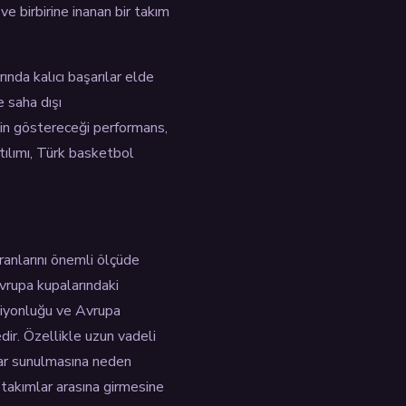
e birbirine inanan bir takım
nda kalıcı başarılar elde
e saha dışı
in göstereceği performans,
tılımı, Türk basketbol
ranlarını önemli ölçüde
Avrupa kupalarındaki
mpiyonluğu ve Avrupa
dir. Özellikle uzun vadeli
lar sunulmasına neden
 takımlar arasına girmesine