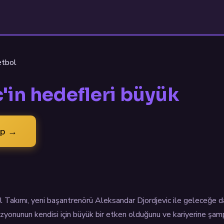
etbol
'in hedefleri büyük
ap →
Takımı, yeni başantrenörü Aleksandar Djordjevic ile geleceğe dair
izyonunun kendisi için büyük bir etken olduğunu ve kariyerine şa