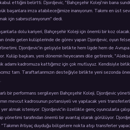
abul ettiğini belirtti. Djordjevic, "Bahçeşehir Koleji'nin bana sun
yük başarılara imza atabileceğimize inanıyorum. Takımı en üst se
mak için sabırsızlanıyorum" dedi.
şarılarla dolu kariyeri, Bahçeşehir Koleji için önemli bir koz olaca
nın önde gelen kulüplerinde de görev yapan Djordjevic, oyun felsefe
 Yönetimi, Djordjevic'in gelişiyle birlikte hem ligde hem de Avrup
or. Kulüp başkanı, yeni dönemin heyecanını dile getirerek, "Aleksa
knik adamı kadromuza kattığımız için çok mutluyuz. Kendisiyle bir
cımız tam. Taraftarlarımızın desteğiyle birlikte yeni sezonda öne
.
arlı bir performans sergileyen Bahçeşehir Koleji, Djordjevic yönet
mın mevcut kadrosunun potansiyeli ve yapılacak yeni transferlerl
a yer almak isteniyor. Djordjevic'in özellikle genç oyuncularla çalı
p yönetimi tarafından önemli bir avantaj olarak görülüyor. Djordjevi
k, "Takımın ihtiyaç duyduğu bölgelere nokta atışı transferler yap