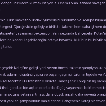
dengeli bir kadro kurmak istiyoruz. Önemli olan, sahada savaşan v
.
'nin Türk basketbolundaki yükselişini sürdürme ve Avrupa kupaları
ergesi. Djordjevic'in gelişiyle birlikte takımın hem saha içi hem d
lişmeler yaşanması bekleniyor. Yeni sezonda Bahçeşehir Koleji'n
eflere ne kadar ulaşabileceğini ortaya koyacak. Kulübün bu büyük a
şılandı.
çeşehir Koleji'ne gelişi, yeni sezon öncesi takımın şampiyonluk o
knik adamın disiplinli yapısı ve başarı geçmişi, takımın ligdeki ve 
kseltecektir. Bu transferle birlikte Bahçeşehir Koleji'nin lig şa
ü final şansları için açılan oranlarda düşüş yaşanması beklenmekte
ji'nin potansiyelinin artması, daha düşük ancak daha güvenli oran
cesi yapılan şampiyonluk bahislerinde Bahçeşehir Koleji'nin favori