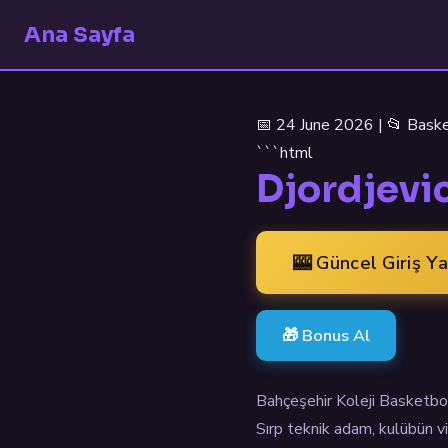
Ana Sayfa
📅 24 June 2026 | 📂 Bask
```html
Djordjevic
🎰 Güncel Giriş Y
🎁 Bonus Al
Bahçeşehir Koleji Basketbol 
Sırp teknik adam, kulübün v