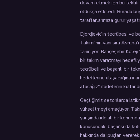
devam etmek için bu teklifi k
oldukça etkiledi. Burada bü
taraftarlarımıza gurur yaşat
Djordjevic'in tecrübesi ve ba
Takımı'nın yanı sıra Avrupa'
tanınıyor. Bahçeşehir Koleji
bir takım yaratmayı hedefliy
tecrübeli ve başarılı bir te
hedeflerine ulaşacağına inan
atacağız" ifadelerini kullandı
Geçtiğimiz sezonlarda istikr
yükseltmeyi amaçlıyor. Takı
yarışında iddialı bir konumd
konusundaki başarısı da kulü
hakkında da ipuçları verere