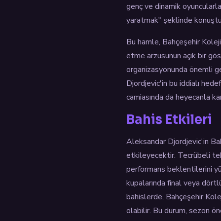
genç ve dinamik oyuncularla 
yaratmak" şeklinde konuştu
Bu hamle, Bahçeşehir Koleji
etme arzusunun açık bir göst
organizasyonunda önemli ge
Djordjevic'in bu iddialı hed
camiasında da heyecanla kar
Bahis Etkileri
Aleksandar Djordjevic'in Bah
etkileyecektir. Tecrübeli te
performans beklentilerini yü
kupalarında final veya dörtl
bahislerde, Bahçeşehir Kole
olabilir. Bu durum, sezon ön