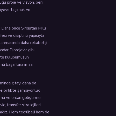
duğu proje ve vizyon, beni
viyeye taşımak ve
k. Daha önce Sırbistan Milli
si ve disiplinli yapısıyla
a arenasında daha rekabetçi
ndar Djordjevic gibi
likte kulübümüzün
mli başarılara imza
iminde çıtayı daha da
e birlikte şampiyonluk
şma ve onları geliştirme
c, transfer stratejileri
acağız. Hem tecrübeli hem de