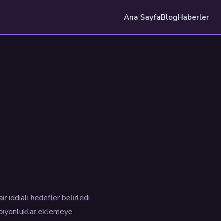
Ana Sayfa
Blog
Haberler
 iddialı hedefler belirledi.
mpiyonluklar eklemeye