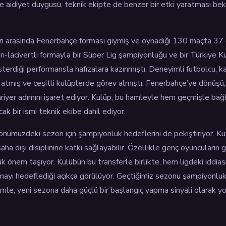
ı ve aidiyet duygusu, teknik ekipte de benzer bir etki yaratması be
ı arasında Fenerbahçe forması giymiş ve oynadığı 130 maçta 37 g
ı-lacivertli formayla bir Süper Lig şampiyonluğu ve bir Türkiye K
sterdiği performansla hafızalara kazınmıştı. Deneyimli futbolcu, ka
 atmış ve çeşitli kulüplerde görev almıştı. Fenerbahçe’ye dönüş
kariyer adımını işaret ediyor. Kulüp, bu hamleyle hem geçmişle bağ
ak bir ismi teknik ekibe dahil ediyor.
önümüzdeki sezon için şampiyonluk hedeflerini de pekiştiriyor. Ku
 saha dışı disiplinine katkı sağlayabilir. Özellikle genç oyuncuların 
yük önem taşıyor. Kulübün bu transferle birlikte, hem ligdeki iddia
lmayı hedeflediği açıkça görülüyor. Geçtiğimiz sezonu şampiyonluk
amle, yeni sezona daha güçlü bir başlangıç yapma sinyali olarak yo