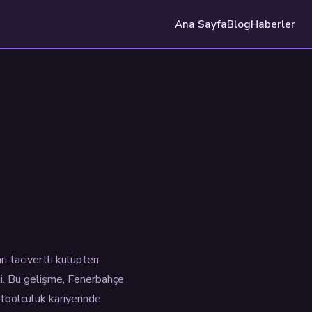
Ana Sayfa
Blog
Haberler
ı-lacivertli kulüpten
ldi. Bu gelişme, Fenerbahçe
utbolculuk kariyerinde