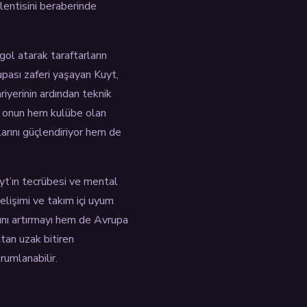
klentisini beraberinde
ol atarak taraftarların
upası zaferi yaşayan Kuyt,
riyerinin ardından teknik
ü, onun hem kulübe olan
larını güçlendiriyor hem de
yt’ın tecrübesi ve mental
gelişimi ve takım içi uyum
sını artırmayı hem de Avrupa
tan uzak bitiren
rumlanabilir.