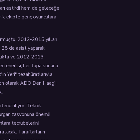
garı estirdi hem de geleceğe
knik ekipte genç oyunculara
urmuştu. 2012-2015 yılları
n, 28 de asist yaparak
onlukta ve 2012-2013
n enerjisi, her topa sonuna
'ın Yeri" tezahüratlarıyla
 son olarak ADO Den Haag'ı
k.
lendiriliyor. Teknik
i organizasyonuna önemli
nlara tecrübelerini
ratacak. Taraftarların