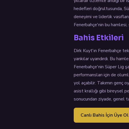
yıllardır özlemle andığı bir
hedefleri doğrultusunda, Sü
deneyimi ve liderlik vasıfl
Fenerbahçe'nin bu hamlesi, ş
Bahis Etkileri
Dirk Kuyt'ın Fenerbahçe tekn
yankılar uyandırdı. Bu hamle
Fenerbahçe'nin Süper Lig şam
performansları için de oluml
yol açabilir. Takımın genç o
asist krallığı gibi bireysel
sonucundan ziyade, genel ta
Canlı Bahis İçin Üye Ol