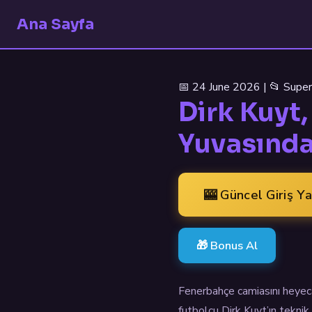
Ana Sayfa
📅 24 June 2026 | 📂 Super
Dirk Kuyt
Yuvasında
🎰 Güncel Giriş Y
🎁 Bonus Al
Fenerbahçe camiasını heyecan
futbolcu Dirk Kuyt’ın tekni