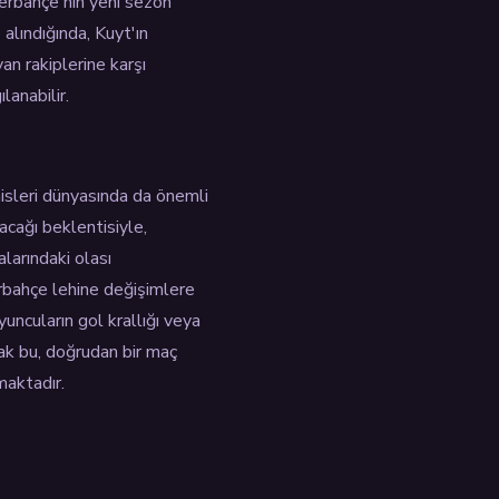
nerbahçe'nin yeni sezon
alındığında, Kuyt'ın
n rakiplerine karşı
lanabilir.
hisleri dünyasında da önemli
acağı beklentisiyle,
larındaki olası
erbahçe lehine değişimlere
uncuların gol krallığı veya
cak bu, doğrudan bir maç
maktadır.