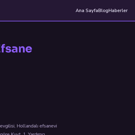
Ana Sayfa
Blog
Haberler
Efsane
evgilisi, Hollandalı efsanevi
göre Kuyt, 1. Yardımcı