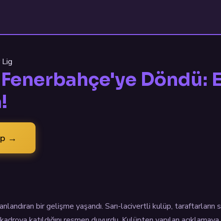
 Lig
, Fenerbahçe'ye Döndü: 
!
ap →
landıran bir gelişme yaşandı. Sarı-lacivertli kulüp, taraftarların s
k kadroya katıldığını resmen duyurdu. Kulüpten yapılan açıklamaya 