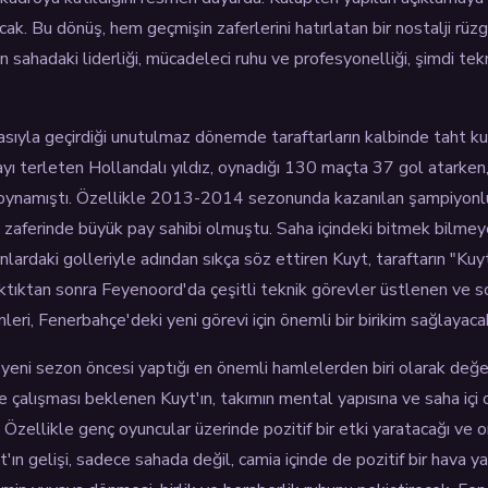
ak. Bu dönüş, hem geçmişin zaferlerini hatırlatan bir nostalji rüz
’ın sahadaki liderliği, mücadeleci ruhu ve profesyonelliği, şimdi te
sıyla geçirdiği unutulmaz dönemde taraftarların kalbinde taht k
mayı terleten Hollandalı yıldız, oynadığı 130 maçta 37 gol atarke
rol oynamıştı. Özellikle 2013-2014 sezonunda kazanılan şampiy
zaferinde büyük pay sahibi olmuştu. Saha içindeki bitmek bilmeye
nlardaki golleriyle adından sıkça söz ettiren Kuyt, taraftarın "Kuyt
aktıktan sonra Feyenoord'da çeşitli teknik görevler üstlenen ve
mleri, Fenerbahçe'deki yeni görevi için önemli bir birikim sağlayaca
yeni sezon öncesi yaptığı en önemli hamlelerden biri olarak değer
de çalışması beklenen Kuyt'ın, takımın mental yapısına ve saha iç
 Özellikle genç oyuncular üzerinde pozitif bir etki yaratacağı ve o
'ın gelişi, sadece sahada değil, camia içinde de pozitif bir hava ya