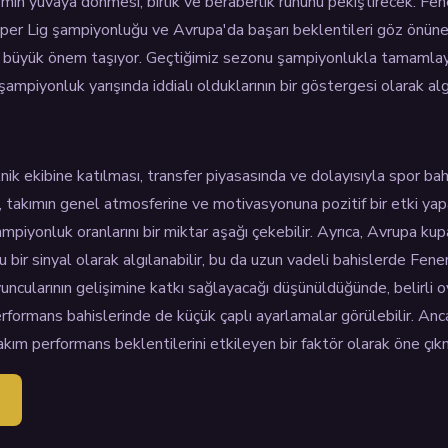
 ismin yuvaya dönmesi, birlik ve beraberlik ruhunu pekiştirecek. Fe
per Lig şampiyonluğu ve Avrupa'da başarı beklentileri göz önüne 
arı büyük önem taşıyor. Geçtiğimiz sezonu şampiyonlukla tamamlaya
ampiyonluk yarışında iddialı olduklarının bir göstergesi olarak algı
ik ekibine katılması, transfer piyasasında ve dolayısıyla spor ba
, takımın genel atmosferine ve motivasyonuna pozitif bir etki yap
piyonluk oranlarını bir miktar aşağı çekebilir. Ayrıca, Avrupa kupa
u bir sinyal olarak algılanabilir, bu da uzun vadeli bahislerde Fen
yuncularının gelişimine katkı sağlayacağı düşünüldüğünde, belirli oy
 performans bahislerinde de küçük çaplı ayarlamalar görülebilir. An
kım performans beklentilerini etkileyen bir faktör olarak öne çık