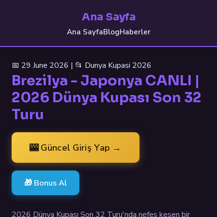
Ana Sayfa
Ana Sayfa
Blog
Haberler
📅 29 June 2026 | 📂 Dunya Kupasi 2026
Brezilya - Japonya CANLI |
2026 Dünya Kupası Son 32
Turu
🎰 Güncel Giriş Yap →
🎁 Bonus Al
2026 Dünya Kupası Son 32 Turu'nda nefes kesen bir