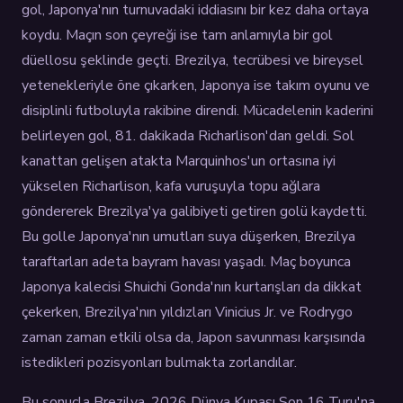
gol, Japonya'nın turnuvadaki iddiasını bir kez daha ortaya
koydu. Maçın son çeyreği ise tam anlamıyla bir gol
düellosu şeklinde geçti. Brezilya, tecrübesi ve bireysel
yetenekleriyle öne çıkarken, Japonya ise takım oyunu ve
disiplinli futboluyla rakibine direndi. Mücadelenin kaderini
belirleyen gol, 81. dakikada Richarlison'dan geldi. Sol
kanattan gelişen atakta Marquinhos'un ortasına iyi
yükselen Richarlison, kafa vuruşuyla topu ağlara
göndererek Brezilya'ya galibiyeti getiren golü kaydetti.
Bu golle Japonya'nın umutları suya düşerken, Brezilya
taraftarları adeta bayram havası yaşadı. Maç boyunca
Japonya kalecisi Shuichi Gonda'nın kurtarışları da dikkat
çekerken, Brezilya'nın yıldızları Vinicius Jr. ve Rodrygo
zaman zaman etkili olsa da, Japon savunması karşısında
istedikleri pozisyonları bulmakta zorlandılar.
Bu sonuçla Brezilya, 2026 Dünya Kupası Son 16 Turu'na