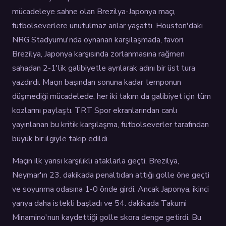
mücadeleye sahne olan Brezilya-Japonya maçı,
futbolseverlere unutulmaz anlar yaşattı. Houston'daki
NRG Stadyumu'nda oynanan karşılaşmada, favori
Brezilya, Japonya karşısında zorlanmasına rağmen
sahadan 2-1'lik galibiyetle ayrılarak adını bir üst tura
yazdırdı. Maçın başından sonuna kadar temponun
düşmediği mücadelede, her iki takım da galibiyet için tüm
kozlarını paylaştı. TRT Spor ekranlarından canlı
yayınlanan bu kritik karşılaşma, futbolseverler tarafından
büyük bir ilgiyle takip edildi.
Maçın ilk yarısı karşılıklı ataklarla geçti. Brezilya,
Neymar'ın 23. dakikada penaltıdan attığı golle öne geçti
ve soyunma odasına 1-0 önde girdi. Ancak Japonya, ikinci
yarıya daha istekli başladı ve 54. dakikada Takumi
Minamino'nun kaydettiği golle skora denge getirdi. Bu