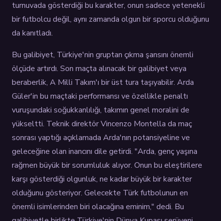
turnuvada gösterdiği bu karakter, onun sadece yetenekli
bir futbolcu değil, aynı zamanda olgun bir sporcu olduğunu
da kanıtladı.
Bu galibiyet, Türkiye'nin gruptan çıkma şansını önemli
ölçüde artırdı. Son maçta alınacak bir galibiyet veya
beraberlik, A Milli Takım'ı bir üst tura taşıyabilir. Arda
Güler'in bu maçtaki performansı ve özellikle penaltı
vuruşundaki soğukkanlılığı, takımın genel moralini de
yükseltti. Teknik direktör Vincenzo Montella da maç
sonrası yaptığı açıklamada Arda'nın potansiyeline ve
geleceğine olan inancını dile getirdi. "Arda, genç yaşına
rağmen büyük bir sorumluluk alıyor. Onun bu eleştirilere
karşı gösterdiği olgunluk, ne kadar büyük bir karakter
olduğunu gösteriyor. Gelecekte Türk futbolunun en
önemli isimlerinden biri olacağına eminim," dedi. Bu
galibiyetle birlikte Türkiye'nin Dünya Kupası serüveni