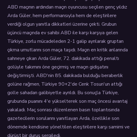
ABD maçının ardından maçın oyuncusu seçilen genç yıldız
Arda Güler, hem performansıyla hem de eleştirilere
verdiği olgun yanıtla dikkatleri üzerine çekti. Grubun
üçüncü maçında ev sahibi ABD ile karşı karşıya gelen
Türkiye, zorlu mücadeleden 2-1 galip ayrılarak gruptan
çıkma umutlarını son maça taşıdı. Maçın en kritik anlarında
sahneye çıkan Arda Güler, 72. dakikada attığı penaltı
golüyle takımını öne geçirmiş ve maçın gidişatını
değiştirmişti. ABD'nin 85. dakikada bulduğu beraberlik
golüne rağmen, Türkiye 90+2'de Cenk Tosun'un attığı
golle sahadan galibiyetle ayrıldı. Bu sonuçla Türkiye,
grubunda puanını 4'e yükselterek son maç öncesi avantaj
yakaladı. Maç sonrası düzenlenen basın toplantısında
gazetecilerin sorularını yanıtlayan Arda, özellikle son
dönemde kendisine yöneltilen eleştirilere karşı samimi ve
dürüst bir duruş sergiledi.