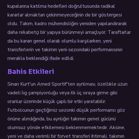
kupalarına katılma hedefleri doğrultusunda radikal
kararlar almaktan çekinmeyeceğinin de bir göstergesi
oldu. Takım, kadro mühendisliğini yeniden yapılandırarak
daha rekabetçi bir yapıya bürünmeyi amaçlıyor. Taraftarlar
da bu kararı genel olarak olumlu karşılarken, yeni
transferlerin ve takımın yeni sezondaki performansının
merakla beklendiği ifade edildi.
Bahis Etkileri
Sinan Kurt'un Amed Sportif'ten ayrılması, özellikle uzun
vadeli lig şampiyonluğu veya ilk üç sıraya girme gibi
oranlar üzerinde küçük çaplı bir etki yaratabilir.
Futbolcunun geçtiğimiz sezonki düşük performansı göz
önüne alındığında, bu ayrılığın takımın genel gücünü
olumsuz yönde etkilemesi beklenmemektedir. Aksine,
yeni ve daha verimli bir forvet transferi ihtimali, takımın