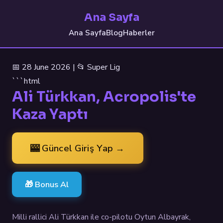
Ana Sayfa
Ana Sayfa
Blog
Haberler
📅 28 June 2026 | 📂 Super Lig
```html
Ali Türkkan, Acropolis'te
Kaza Yaptı
🎰 Güncel Giriş Yap →
🎁 Bonus Al
Milli rallici Ali Türkkan ile co-pilotu Oytun Albayrak,