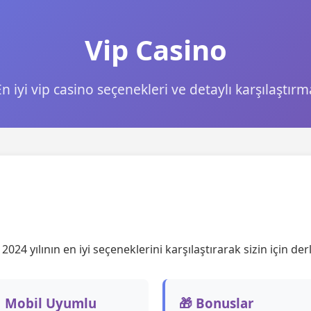
Vip Casino
En iyi vip casino seçenekleri ve detaylı karşılaştırm
2024 yılının en iyi seçeneklerini karşılaştırarak sizin için der
 Mobil Uyumlu
🎁 Bonuslar