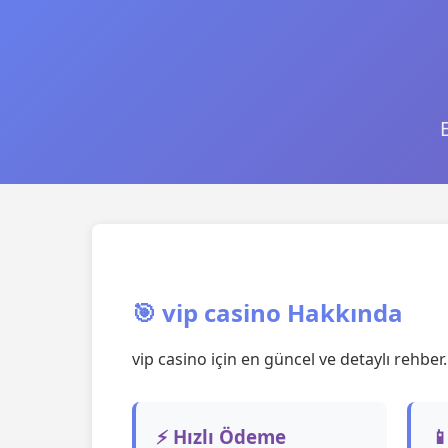
🎯 vip casino Hakkında
vip casino için en güncel ve detaylı rehber. 
⚡ Hızlı Ödeme
