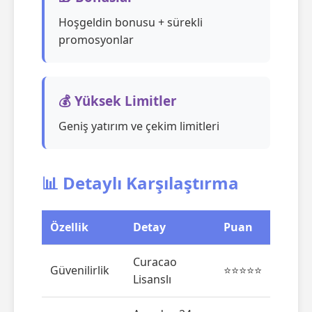
Hoşgeldin bonusu + sürekli
promosyonlar
💰 Yüksek Limitler
Geniş yatırım ve çekim limitleri
📊 Detaylı Karşılaştırma
Özellik
Detay
Puan
Curacao
Güvenilirlik
⭐⭐⭐⭐⭐
Lisanslı