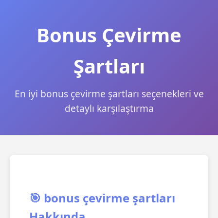
Bonus Çevirme
Şartları
En iyi bonus çevirme şartları seçenekleri ve
detaylı karşılaştırma
🎯 bonus çevirme şartları
Hakkında