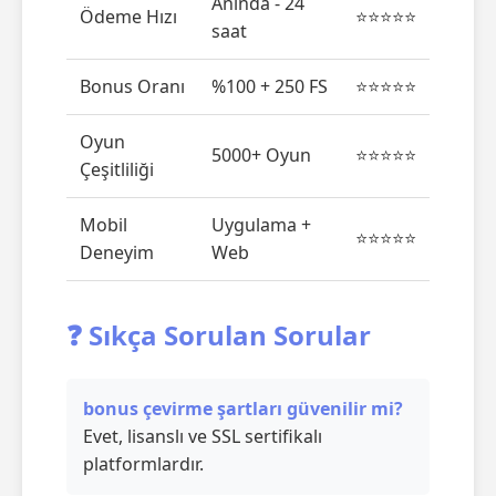
Anında - 24
Ödeme Hızı
⭐⭐⭐⭐⭐
saat
Bonus Oranı
%100 + 250 FS
⭐⭐⭐⭐⭐
Oyun
5000+ Oyun
⭐⭐⭐⭐⭐
Çeşitliliği
Mobil
Uygulama +
⭐⭐⭐⭐⭐
Deneyim
Web
❓ Sıkça Sorulan Sorular
bonus çevirme şartları güvenilir mi?
Evet, lisanslı ve SSL sertifikalı
platformlardır.