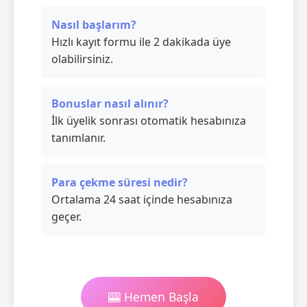
Nasıl başlarım?
Hızlı kayıt formu ile 2 dakikada üye
olabilirsiniz.
Bonuslar nasıl alınır?
İlk üyelik sonrası otomatik hesabınıza
tanımlanır.
Para çekme süresi nedir?
Ortalama 24 saat içinde hesabınıza
geçer.
🎰 Hemen Başla