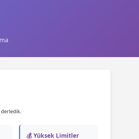
ırma
n derledik.
💰 Yüksek Limitler