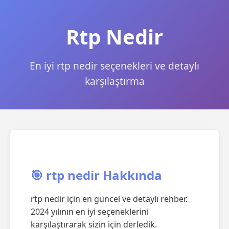
Rtp Nedir
En iyi rtp nedir seçenekleri ve detaylı
karşılaştırma
🎯 rtp nedir Hakkında
rtp nedir için en güncel ve detaylı rehber.
2024 yılının en iyi seçeneklerini
karşılaştırarak sizin için derledik.