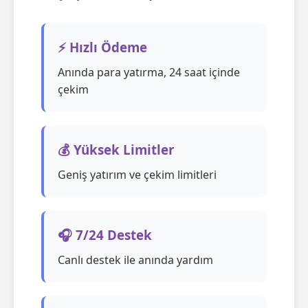
⚡ Hızlı Ödeme
Anında para yatırma, 24 saat içinde
çekim
💰 Yüksek Limitler
Geniş yatırım ve çekim limitleri
🎧 7/24 Destek
Canlı destek ile anında yardım