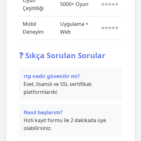
Oyun
5000+ Oyun
⭐⭐⭐⭐⭐
Çeşitliliği
Mobil
Uygulama +
⭐⭐⭐⭐⭐
Deneyim
Web
❓ Sıkça Sorulan Sorular
rtp nedir güvenilir mi?
Evet, lisanslı ve SSL sertifikalı
platformlardır.
Nasıl başlarım?
Hızlı kayıt formu ile 2 dakikada üye
olabilirsiniz.