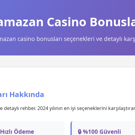
amazan Casino Bonusla
amazan casino bonusları seçenekleri ve detaylı karş
arı Hakkında
etaylı rehber. 2024 yılının en iyi seçeneklerini karşılaştırar
 Hızlı Ödeme
🔒 %100 Güvenli