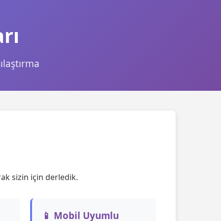
rı
ılaştırma
ak sizin için derledik.
📱 Mobil Uyumlu