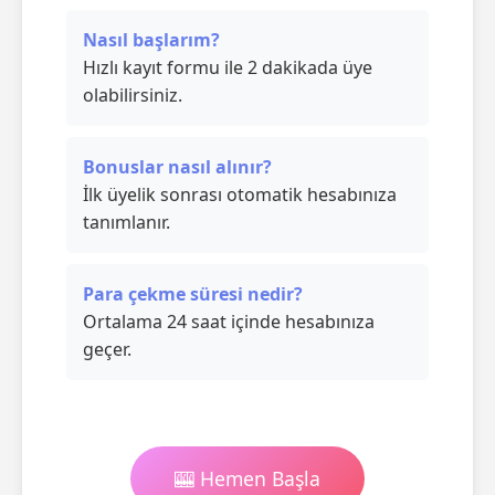
Nasıl başlarım?
Hızlı kayıt formu ile 2 dakikada üye
olabilirsiniz.
Bonuslar nasıl alınır?
İlk üyelik sonrası otomatik hesabınıza
tanımlanır.
Para çekme süresi nedir?
Ortalama 24 saat içinde hesabınıza
geçer.
🎰 Hemen Başla