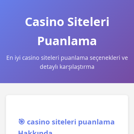
Casino Siteleri
Puanlama
En iyi casino siteleri puanlama seçenekleri ve
detaylı karşılaştırma
🎯 casino siteleri puanlama
Hakkında