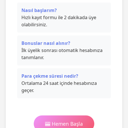
Nasıl başlarım?
Hızlı kayıt formu ile 2 dakikada üye
olabilirsiniz.
Bonuslar nasıl alınır?
İlk üyelik sonrası otomatik hesabınıza
tanımlanır.
Para çekme süresi nedir?
Ortalama 24 saat içinde hesabınıza
geçer.
🎰 Hemen Başla