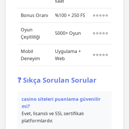
saat
Bonus Oranı
%100 + 250 FS
⭐⭐⭐⭐⭐
Oyun
5000+ Oyun
⭐⭐⭐⭐⭐
Çeşitliliği
Mobil
Uygulama +
⭐⭐⭐⭐⭐
Deneyim
Web
❓ Sıkça Sorulan Sorular
casino siteleri puanlama güvenilir
mi?
Evet, lisanslı ve SSL sertifikalı
platformlardır.