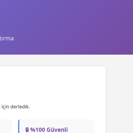
ştırma
 için derledik.
🔒 %100 Güvenli