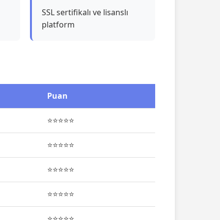
SSL sertifikalı ve lisanslı
platform
Puan
⭐⭐⭐⭐⭐
⭐⭐⭐⭐⭐
⭐⭐⭐⭐⭐
⭐⭐⭐⭐⭐
⭐⭐⭐⭐⭐