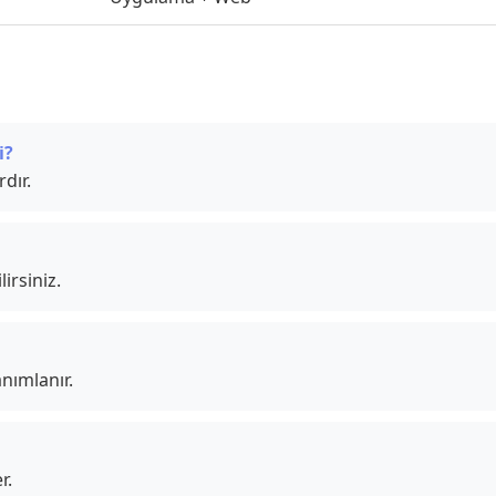
i?
rdır.
irsiniz.
nımlanır.
r.