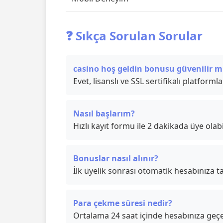
❓ Sıkça Sorulan Sorular
casino hoş geldin bonusu güvenilir m
Evet, lisanslı ve SSL sertifikalı platformla
Nasıl başlarım?
Hızlı kayıt formu ile 2 dakikada üye olabil
Bonuslar nasıl alınır?
İlk üyelik sonrası otomatik hesabınıza ta
Para çekme süresi nedir?
Ortalama 24 saat içinde hesabınıza geçe