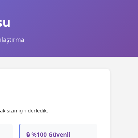
su
ılaştırma
k sizin için derledik.
🔒 %100 Güvenli