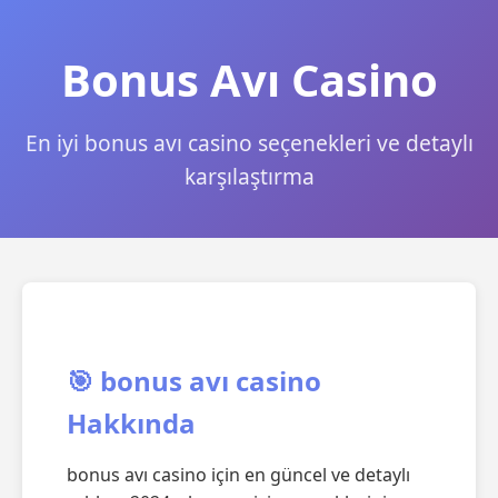
Bonus Avı Casino
En iyi bonus avı casino seçenekleri ve detaylı
karşılaştırma
🎯 bonus avı casino
Hakkında
bonus avı casino için en güncel ve detaylı