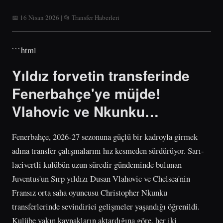
📅 16 Nisan 2026 | 📂 Transfer Haberleri
```html
Yıldız forvetin transferinde
Fenerbahçe'ye müjde!
Vlahovic ve Nkunku…
Fenerbahçe, 2026-27 sezonuna güçlü bir kadroyla girmek
adına transfer çalışmalarını hız kesmeden sürdürüyor. Sarı-
lacivertli kulübün uzun süredir gündeminde bulunan
Juventus'un Sırp yıldızı Dusan Vlahovic ve Chelsea'nin
Fransız orta saha oyuncusu Christopher Nkunku
transferlerinde sevindirici gelişmeler yaşandığı öğrenildi.
Kulübe yakın kaynakların aktardığına göre, her iki