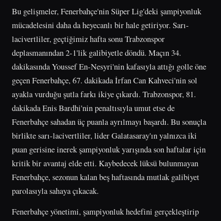
Bu gelişmeler, Fenerbahçe'nin Süper Lig'deki şampiyonluk
mücadelesini daha da heyecanlı bir hale getiriyor. Sarı-
lacivertliler, geçtiğimiz hafta sonu Trabzonspor
deplasmanından 2-1'lik galibiyetle döndü. Maçın 34.
dakikasında Youssef En-Nesyri'nin kafasıyla attığı golle öne
geçen Fenerbahçe, 67. dakikada İrfan Can Kahveci'nin sol
ayakla vurduğu şutla farkı ikiye çıkardı. Trabzonspor, 81.
dakikada Enis Bardhi'nin penaltısıyla umut etse de
Fenerbahçe sahadan üç puanla ayrılmayı başardı. Bu sonuçla
birlikte sarı-lacivertliler, lider Galatasaray'ın yalnızca iki
puan gerisine inerek şampiyonluk yarışında son haftalar için
kritik bir avantaj elde etti. Kaybedecek lüksü bulunmayan
Fenerbahçe, sezonun kalan beş haftasında mutlak galibiyet
parolasıyla sahaya çıkacak.
Fenerbahçe yönetimi, şampiyonluk hedefini gerçekleştirip