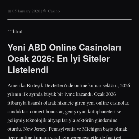
📅 05 January 2026 | 📂 Casino
```html
Yeni ABD Online Casinoları
Ocak 2026: En İyi Siteler
Listelendi
Amerika Birleşik Devletleri'nde online kumar sektörü, 2026
yılının ilk ayında büyük bir ivme kazandı. Ocak 2026
itibarıyla lisanslı olarak hizmete giren yeni online casinolar,
sundukları cömert bonuslar, geniş oyun kütüphaneleri ve
gelişmiş teknolojik altyapılarıyla sektörün gündemine
oturdu. New Jersey, Pennsylvania ve Michigan başta olmak
üzere online kumara yasal izin veren eyaletlerde faaliyet