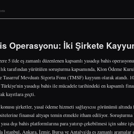
toru
is Operasyonu: İki Şirkete Kayyu
ere 5 ilde eş zamanlı düzenlenen kapsamlı yasadışı bahis operasyon
avcılık tarafından yürütülen soruşturma kapsamında, Klon Ödeme Kur
kete Tasarruf Mevduatı Sigorta Fonu (TMSF) kayyum olarak atandı. 10
 Türkiye'nin yasadışı bahis ile mücadele tarihindeki en kapsamlı fina
ak kayıtlara geçti.
 konusu şirketler, yasal ödeme hizmeti sağlayıcısı görünümü altında 
s sitelerine finansal altyapı temin etmekle itham ediliyor. Soruşturma
n yasa dışı bahis platformlarına para yatırıp çekebilmesi için sahte i
da İstanbul, Ankara, İzmir, Bursa ve Antalya'da eş zamanlı aramalar g