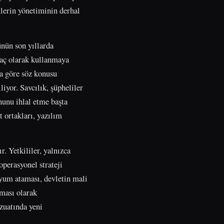
tlerin yönetiminin derhal
nün son yıllarda
araç olarak kullanmaya
a göre söz konusu
iyor. Savcılık, şüpheliler
nunu ihlal etme başta
t ortakları, yazılım
. Yetkililer, yalnızca
operasyonel strateji
yum ataması, devletin mali
ıması olarak
zuatında yeni