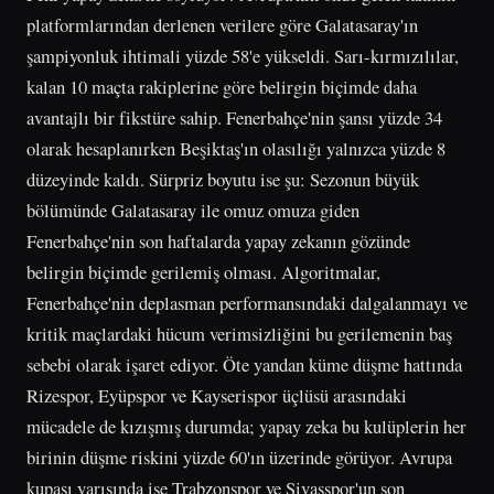
platformlarından derlenen verilere göre Galatasaray'ın
şampiyonluk ihtimali yüzde 58'e yükseldi. Sarı-kırmızılılar,
kalan 10 maçta rakiplerine göre belirgin biçimde daha
avantajlı bir fikstüre sahip. Fenerbahçe'nin şansı yüzde 34
olarak hesaplanırken Beşiktaş'ın olasılığı yalnızca yüzde 8
düzeyinde kaldı. Sürpriz boyutu ise şu: Sezonun büyük
bölümünde Galatasaray ile omuz omuza giden
Fenerbahçe'nin son haftalarda yapay zekanın gözünde
belirgin biçimde gerilemiş olması. Algoritmalar,
Fenerbahçe'nin deplasman performansındaki dalgalanmayı ve
kritik maçlardaki hücum verimsizliğini bu gerilemenin baş
sebebi olarak işaret ediyor. Öte yandan küme düşme hattında
Rizespor, Eyüpspor ve Kayserispor üçlüsü arasındaki
mücadele de kızışmış durumda; yapay zeka bu kulüplerin her
birinin düşme riskini yüzde 60'ın üzerinde görüyor. Avrupa
kupası yarışında ise Trabzonspor ve Sivasspor'un son