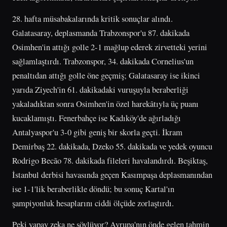
28. hafta müsabakalarında kritik sonuçlar alındı.
Galatasaray, deplasmanda Trabzonspor'u 87. dakikada
Osimhen'in attığı golle 2-1 mağlup ederek zirvetteki yerini
sağlamlaştırdı. Trabzonspor, 34. dakikada Cornelius'un
penaltıdan attığı golle öne geçmiş; Galatasaray ise ikinci
yarıda Ziyech'in 61. dakikadaki vuruşuyla beraberliği
yakaladıktan sonra Osimhen'in özel harekâtıyla üç puanı
kucaklamıştı. Fenerbahçe ise Kadıköy'de ağırladığı
Antalyaspor'u 3-0 gibi geniş bir skorla geçti. İkram
Demirbaş 22. dakikada, Dzeko 55. dakikada ve yedek oyuncu
Rodrigo Becão 78. dakikada fileleri havalandırdı. Beşiktaş,
İstanbul derbisi havasında geçen Kasımpaşa deplasmanından
ise 1-1'lik beraberlikle döndü; bu sonuç Kartal'ın
şampiyonluk hesaplarını ciddi ölçüde zorlaştırdı.
Peki yapay zeka ne söylüyor? Avrupa'nın önde gelen tahmin