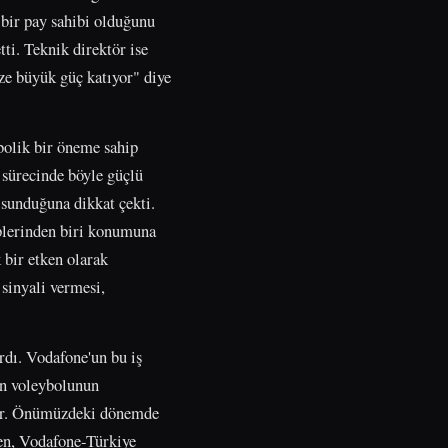
i bir pay sahibi olduğunu
ti. Teknik direktör ise
ize büyük güç katıyor" diye
bolik bir öneme sahip
 sürecinde böyle güçlü
sunduğuna dikkat çekti.
plerinden biri konumuna
 bir etken olarak
sinyali vermesi,
rdı. Vodafone'un bu iş
dın voleybolunun
uyor. Önümüzdeki dönemde
ken, Vodafone-Türkiye