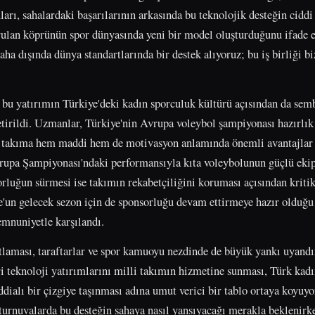
ları, sahalardaki başarılarının arkasında bu teknolojik desteğin cidd
rulan köprünün spor dünyasında yeni bir model oluşturduğunu ifade et
a dışında dünya standartlarında bir destek alıyoruz; bu iş birliği b
bu yatırımın Türkiye'deki kadın sporculuk kültürü açısından da sem
etirildi. Uzmanlar, Türkiye'nin Avrupa voleybol şampiyonası hazırlık
i takıma hem maddi hem de motivasyon anlamında önemli avantajlar 
rupa Şampiyonası'ndaki performansıyla kıta voleybolunun güçlü eki
luğun sürmesi ise takımın rekabetçiliğini koruması açısından kritik
e'un gelecek sezon için de sponsorluğu devam ettirmeye hazır olduğu 
mnuniyetle karşılandı.
tlaması, taraftarlar ve spor kamuoyu nezdinde de büyük yankı uyandı
eri teknoloji yatırımlarını milli takımın hizmetine sunması, Türk ka
iddialı bir çizgiye taşınması adına umut verici bir tablo ortaya koy
 turnuvalarda bu desteğin sahaya nasıl yansıyacağı merakla beklenir