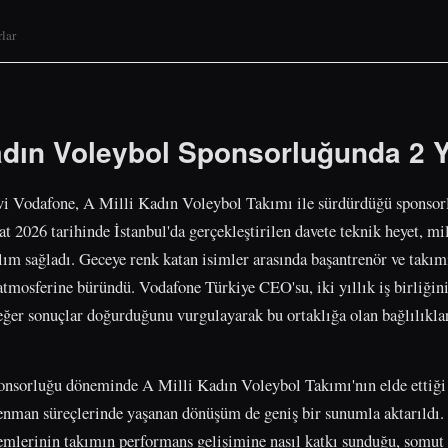
lar
dın Voleybol Sponsorluğunda 2 Yı
i Vodafone, A Milli Kadın Voleybol Takımı ile sürdürdüğü sponsorlu
at 2026 tarihinde İstanbul'da gerçekleştirilen davete teknik heyet, mi
lım sağladı. Geceye renk katan isimler arasında başantrenör ve takım
 atmosferine büründü. Vodafone Türkiye CEO'su, iki yıllık iş birliği
eğer sonuçlar doğurduğunu vurgulayarak bu ortaklığa olan bağlılıklar
onsorluğu döneminde A Milli Kadın Voleybol Takımı'nın elde ettiği s
trenman süreçlerinde yaşanan dönüşüm de geniş bir sunumla aktarıldı
stemlerinin takımın performans gelişimine nasıl katkı sunduğu, somut 