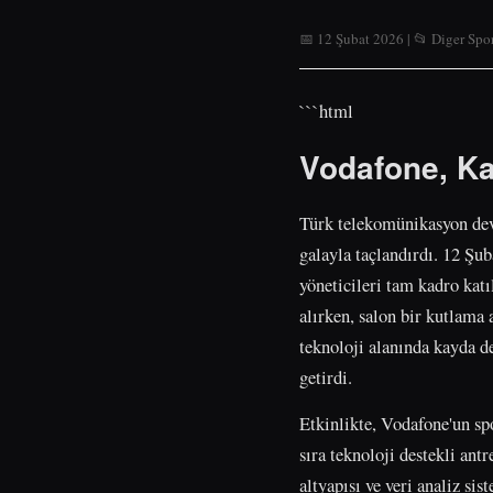
📅 12 Şubat 2026 | 📂 Diger Spor
```html
Vodafone, Ka
Türk telekomünikasyon dev
galayla taçlandırdı. 12 Şub
yöneticileri tam kadro katı
alırken, salon bir kutlama
teknoloji alanında kayda d
getirdi.
Etkinlikte, Vodafone'un sp
sıra teknoloji destekli an
altyapısı ve veri analiz si