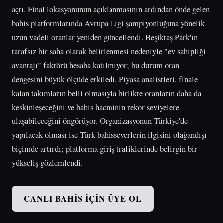
açtı. Final lokasyonunun açıklanmasının ardından önde gelen
bahis platformlarında Avrupa Ligi şampiyonluğuna yönelik
uzun vadeli oranlar yeniden güncellendi. Beşiktaş Park'ın
tarafsız bir saha olarak belirlenmesi nedeniyle "ev sahipliği
avantajı" faktörü hesaba katılmıyor; bu durum oran
dengesini büyük ölçüde etkiledi. Piyasa analistleri, finale
kalan takımların belli olmasıyla birlikte oranların daha da
keskinleşeceğini ve bahis hacminin rekor seviyelere
ulaşabileceğini öngörüyor. Organizasyonun Türkiye'de
yapılacak olması ise Türk bahisseverlerin ilgisini olağandışı
biçimde artırdı; platforma giriş trafiklerinde belirgin bir
yükseliş gözlemlendi.
CANLI BAHIS İÇIN ÜYE OL