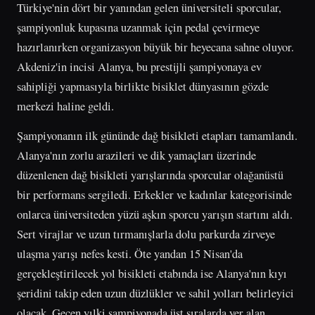
Türkiye'nin dört bir yanından gelen üniversiteli sporcular,
şampiyonluk kupasına uzanmak için pedal çevirmeye
hazırlanırken organizasyon büyük bir heyecana sahne oluyor.
Akdeniz'in incisi Alanya, bu prestijli şampiyonaya ev
sahipliği yapmasıyla birlikte bisiklet dünyasının gözde
merkezi haline geldi.
Şampiyonanın ilk gününde dağ bisikleti etapları tamamlandı.
Alanya'nın zorlu arazileri ve dik yamaçları üzerinde
düzenlenen dağ bisikleti yarışlarında sporcular olağanüstü
bir performans sergiledi. Erkekler ve kadınlar kategorisinde
onlarca üniversiteden yüzü aşkın sporcu yarışın startını aldı.
Sert virajlar ve uzun tırmanışlarla dolu parkurda zirveye
ulaşma yarışı nefes kesti. Öte yandan 15 Nisan'da
gerçekleştirilecek yol bisikleti etabında ise Alanya'nın kıyı
şeridini takip eden uzun düzlükler ve sahil yolları belirleyici
olacak. Geçen yılki şampiyonada üst sıralarda yer alan