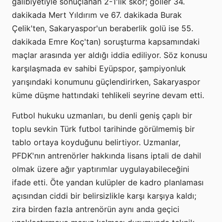
galibiyetiyle sonuçlanan 2-1'lik skor; goller 34.
dakikada Mert Yıldırım ve 67. dakikada Burak
Çelik'ten, Sakaryaspor'un beraberlik golü ise 55.
dakikada Emre Koç'tan) soruşturma kapsamındaki
maçlar arasında yer aldığı iddia ediliyor. Söz konusu
karşılaşmada ev sahibi Eyüpspor, şampiyonluk
yarışındaki konumunu güçlendirirken, Sakaryaspor
küme düşme hattındaki tehlikeli seyrine devam etti.
Futbol hukuku uzmanları, bu denli geniş çaplı bir
toplu sevkin Türk futbol tarihinde görülmemiş bir
tablo ortaya koyduğunu belirtiyor. Uzmanlar,
PFDK'nın antrenörler hakkında lisans iptali de dahil
olmak üzere ağır yaptırımlar uygulayabileceğini
ifade etti. Öte yandan kulüpler de kadro planlaması
açısından ciddi bir belirsizlikle karşı karşıya kaldı;
zira birden fazla antrenörün aynı anda geçici