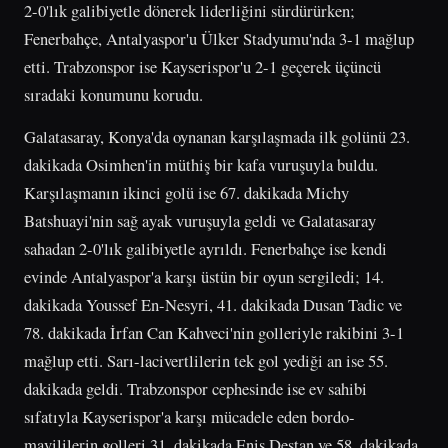
2-0'lık galibiyetle dönerek liderliğini sürdürürken;
Fenerbahçe, Antalyaspor'u Ülker Stadyumu'nda 3-1 mağlup
etti. Trabzonspor ise Kayserispor'u 2-1 geçerek üçüncü
sıradaki konumunu korudu.
Galatasaray, Konya'da oynanan karşılaşmada ilk golünü 23.
dakikada Osimhen'in müthiş bir kafa vuruşuyla buldu.
Karşılaşmanın ikinci golü ise 67. dakikada Michy
Batshuayi'nin sağ ayak vuruşuyla geldi ve Galatasaray
sahadan 2-0'lık galibiyetle ayrıldı. Fenerbahçe ise kendi
evinde Antalyaspor'a karşı üstün bir oyun sergiledi; 14.
dakikada Youssef En-Nesyri, 41. dakikada Dusan Tadic ve
78. dakikada İrfan Can Kahveci'nin golleriyle rakibini 3-1
mağlup etti. Sarı-lacivertlilerin tek gol yediği an ise 55.
dakikada geldi. Trabzonspor cephesinde ise ev sahibi
sıfatıyla Kayserispor'a karşı mücadele eden bordo-
mavililerin golleri 31. dakikada Enis Destan ve 58. dakikada