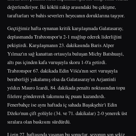
değerlendiriyor. İki köklü rakip arasındaki bu çekişme,
taraftarları ve bahis severlerı heyecanın doruklarına taşıyor.
Geçtiğimiz hafta oynanan kritik karşılaşmada Galatasaray,
deplasmanda Trabzonspor'u 2-1 mağlup ederek liderliğini
pekiştirdi. Karşılaşmanın 23. dakikasında Baris Alper
Yılmaz'ın sağ kanattan ortasıyla buluşan Michy Batshuayi,
altı pas içinden kafa vuruşuyla skoru 1-0'a getirdi.
Trabzonspor 67. dakikada Edin Višća'nın sert vuruşuyla
beraberliği yakalamış olsa da Galatasaray'ın Arjantinli
yıldızı Mauro Icardi, 84. dakikada penaltı noktasından topu
filelere göndererek takımına üç puanı kazandırdı.
Fenerbahçe ise aynı haftada iç sahada Başakşehir'i Edin
Džeko'nun çift golüyle (34. ve 71. dakikalar) 2-0 yenerek üst
sıralara olan baskısını sürdürdü.
Ligin 27. haftasında yaşanan bu sonuçlar, sezonun son sekiz