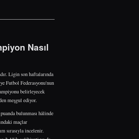
mpiyon Nasıl
dır. Ligin son haftalarında
iye Futbol Federasyonu'nun
şampiyonu belirleyecek
nden meşgul ediyor.
t puanda bulunması hâlinde
ındaki maçlar
m sırasıyla incelenir.