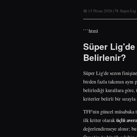
📅 13 Nisan 2026 | 📂 Super Lig
```html
Süper Lig'de
Belirlenir?
Süper Lig'de sezon finişine
birden fazla takımın aynı 
belirlediği kurallara göre
kriterler belirli bir sıray
TFF'nin güncel müsabaka t
üçlü aver
ilk kriter olarak
değerlendirmeye alınır; bu