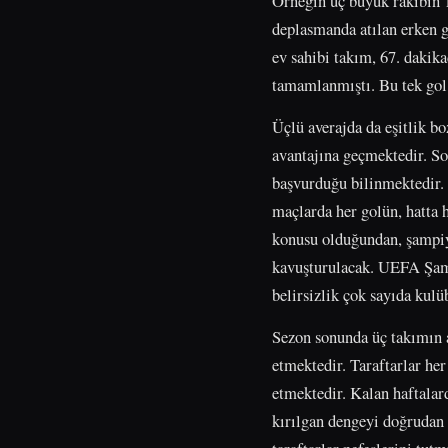
Örneğin üç büyük rakibin 13
deplasmanda atılan erken g
ev sahibi takım, 67. dakik
tamamlanmıştı. Bu tek gol b
Üçlü averajda da eşitlik b
avantajına geçmektedir. So
başvurduğu bilinmektedir. 
maçlarda her golün, hatta 
konusu olduğundan, şampiy
kavuşturulacak. UEFA Şamp
belirsizlik çok sayıda kul
Sezon sonunda üç takımın 
etmektedir. Taraftarlar her
etmektedir. Kalan haftalard
kırılgan dengeyi doğrudan d