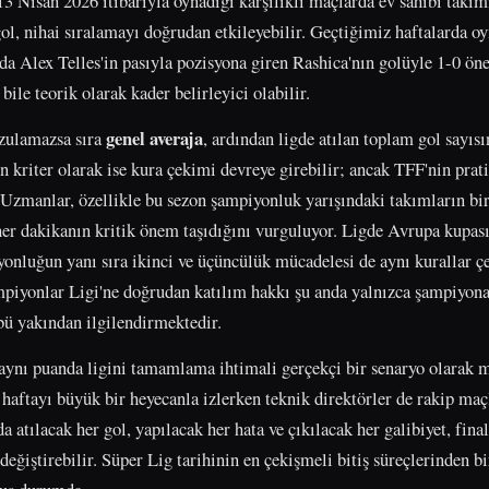
 Nisan 2026 itibarıyla oynadığı karşılıklı maçlarda ev sahibi takımı
ol, nihai sıralamayı doğrudan etkileyebilir. Geçtiğimiz haftalarda o
ada Alex Telles'in pasıyla pozisyona giren Rashica'nın golüyle 1-0 ön
ile teorik olarak kader belirleyici olabilir.
genel averaja
ozulamazsa sıra
, ardından ligde atılan toplam gol sayıs
n kriter olarak ise kura çekimi devreye girebilir; ancak TFF'nin pra
Uzmanlar, özellikle bu sezon şampiyonluk yarışındaki takımların bir
her dakikanın kritik önem taşıdığını vurguluyor. Ligde Avrupa kupası
onluğun yanı sıra ikinci ve üçüncülük mücadelesi de aynı kurallar 
iyonlar Ligi'ne doğrudan katılım hakkı şu anda yalnızca şampiyona
übü yakından ilgilendirmektedir.
aynı puanda ligini tamamlama ihtimali gerçekçi bir senaryo olara
 haftayı büyük bir heyecanla izlerken teknik direktörler de rakip maç
a atılacak her gol, yapılacak her hata ve çıkılacak her galibiyet, fina
eğiştirebilir. Süper Lig tarihinin en çekişmeli bitiş süreçlerinden b