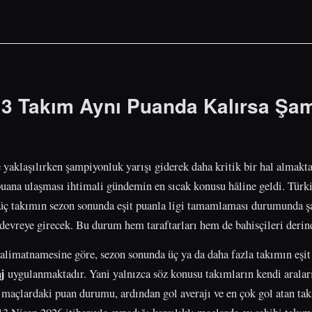
 3 Takım Aynı Puanda Kalırsa Şa
 yaklaşılırken şampiyonluk yarışı giderek daha kritik bir hal almakta
puana ulaşması ihtimali gündemin en sıcak konusu hâline geldi. Türk
, üç takımın sezon sonunda eşit puanla ligi tamamlaması durumunda 
la devreye girecek. Bu durum hem taraftarları hem de bahisçileri deri
alimatnamesine göre, sezon sonunda üç ya da daha fazla takımın eşi
aj
uygulanmaktadır. Yani yalnızca söz konusu takımların kendi aralar
 maçlardaki puan durumu, ardından gol averajı ve en çok gol atan takı