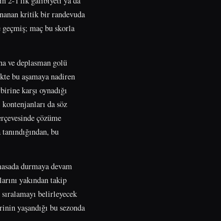
n 2-1'lik galibiyeti ya da
ynanan kritik bir randevuda
e geçmiş; maç bu skorla
ına ve deplasman golü
tikte bu aşamaya nadiren
birine karşı oynadığı
 kontenjanları da söz
çerçevesinde çözüme
 tanındığından, bu
k masada durmaya devam
larını yakından takip
l sıralamayı belirleyecek
irinin yaşandığı bu sezonda