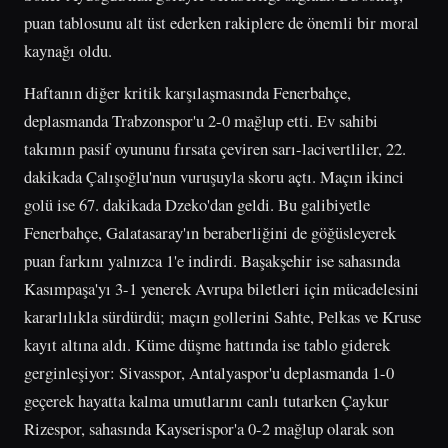
puan tablosunu alt üst ederken rakiplere de önemli bir moral
kaynağı oldu.
Haftanın diğer kritik karşılaşmasında Fenerbahçe,
deplasmanda Trabzonspor'u 2-0 mağlup etti. Ev sahibi
takımın pasif oyununu fırsata çeviren sarı-lacivertliler, 22.
dakikada Çalışoğlu'nun vuruşuyla skoru açtı. Maçın ikinci
golü ise 67. dakikada Dzeko'dan geldi. Bu galibiyetle
Fenerbahçe, Galatasaray'ın beraberliğini de göğüsleyerek
puan farkını yalnızca 1'e indirdi. Başakşehir ise sahasında
Kasımpaşa'yı 3-1 yenerek Avrupa biletleri için mücadelesini
kararlılıkla sürdürdü; maçın gollerini Sahte, Pelkas ve Kruse
kayıt altına aldı. Küme düşme hattında ise tablo giderek
gerginleşiyor: Sivasspor, Antalyaspor'u deplasmanda 1-0
geçerek hayatta kalma umutlarını canlı tutarken Çaykur
Rizespor, sahasında Kayserispor'a 0-2 mağlup olarak son