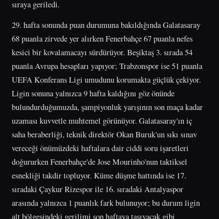
sıraya geriledi.
29. hafta sonunda puan durumuna bakıldığında Galatasaray
68 puanla zirvede yer alırken Fenerbahçe 67 puanla nefes
kesici bir kovalamacayı sürdürüyor. Beşiktaş 3. sırada 54
puanla Avrupa hesapları yapıyor; Trabzonspor ise 51 puanla
UEFA Konferans Ligi umudunu korumakta güçlük çekiyor.
Ligin sonuna yalnızca 9 hafta kaldığını göz önünde
bulundurduğumuzda, şampiyonluk yarışının son maça kadar
uzaması kuvvetle muhtemel görünüyor. Galatasaray'ın iç
saha beraberliği, teknik direktör Okan Buruk'un sıkı sınav
vereceği önümüzdeki haftalara dair ciddi soru işaretleri
doğururken Fenerbahçe'de Jose Mourinho'nun taktiksel
esnekliği takdir topluyor. Küme düşme hattında ise 17.
sıradaki Çaykur Rizespor ile 16. sıradaki Antalyaspor
arasında yalnızca 1 puanlık fark bulunuyor; bu durum ligin
alt bölgesindeki gerilimi son haftaya taşıyacak gibi