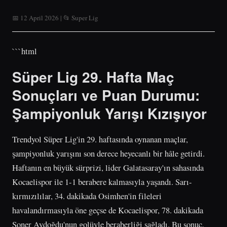
📅 12 April 2026 | 📂 Super Lig
```html
Süper Lig 29. Hafta Maç
Sonuçları ve Puan Durumu:
Şampiyonluk Yarışı Kızışıyor
Trendyol Süper Lig'in 29. haftasında oynanan maçlar,
şampiyonluk yarışını son derece heyecanlı bir hâle getirdi.
Haftanın en büyük sürprizi, lider Galatasaray'ın sahasında
Kocaelispor ile 1-1 berabere kalmasıyla yaşandı. Sarı-
kırmızılılar, 34. dakikada Osimhen'in fileleri
havalandırmasıyla öne geçse de Kocaelispor, 78. dakikada
Soner Aydoğdu'nun golüyle beraberliği sağladı. Bu sonuç,