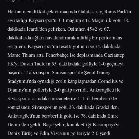
Haftanın en dikkat çekici maçında Galatasaray, Rams Park'ta
ağırladığı Kayserispor'u 3-1 mağlup etti. Maçın ilk golü 18.
dakikada Icardi'den gelirken, Osimhen 45+2 ve 67.
dakikalarda ağları havalandırarak müthiş bir performans
sergiledi. Kayserispor'un teselli golünü ise 74. dakikada
Mame Thiam attı. Fenerbahçe ise deplasmanda Gaziantep
FK'yı Dusan Tadic'in 55. dakikadaki golüyle 1-0 geçmeyi
başardı. Trabzonspor, Samsunspor ile Şenol Güneş
Stadyumu'nda oynadığı zorlu karşılaşmadan Cornelius ve
Djaniny'nin golleriyle 2-0 galip ayrıldı. Ankaragücü ile
Sivasspor arasındaki mücadele ise 1-1'lik beraberlikle
sonuçlandı; Sivasspor'un golü 33. dakikada Gradel'den,
Ankaragücü'nün beraberlik golü ise 78. dakikada Emre
Demir'den geldi. Başakşehir, konuk ettiği Kasımpaşa'yı
Deniz Türüç ve Edin Višća'nın golleriyle 2-0 yendi.