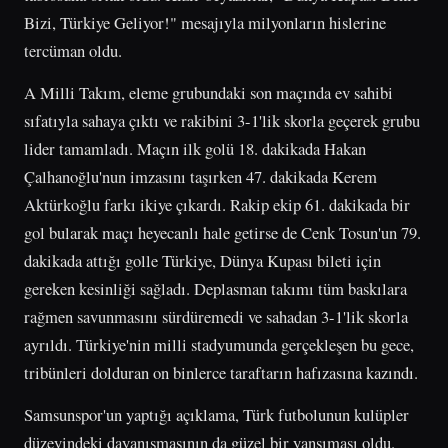
Bizi, Türkiye Geliyor!" mesajıyla milyonların hislerine
tercüman oldu.
A Milli Takım, eleme grubundaki son maçında ev sahibi
sıfatıyla sahaya çıktı ve rakibini 3-1'lik skorla geçerek grubu
lider tamamladı. Maçın ilk golü 18. dakikada Hakan
Çalhanoğlu'nun imzasını taşırken 47. dakikada Kerem
Aktürkoğlu farkı ikiye çıkardı. Rakip ekip 61. dakikada bir
gol bularak maçı heyecanlı hale getirse de Cenk Tosun'un 79.
dakikada attığı golle Türkiye, Dünya Kupası bileti için
gereken kesinliği sağladı. Deplasman takımı tüm baskılara
rağmen savunmasını sürdüremedi ve sahadan 3-1'lik skorla
ayrıldı. Türkiye'nin milli stadyumunda gerçekleşen bu gece,
tribünleri dolduran on binlerce taraftarın hafızasına kazındı.
Samsunspor'un yaptığı açıklama, Türk futbolunun kulüpler
düzeyindeki dayanışmasının da güzel bir yansıması oldu.