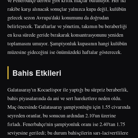
ve Fenerbahçe derbisi gibi kritik maçlar bulunuyor. Her iki
rakibe karşı alınacak sonuçlar yalnızca kupa değil, kulübün
gelecek sezon Avrupa'daki konumunu da doğrudan
belirleyecek. Taraftarlar ve yönetim, takımın bu beraberliği
en kısa sürede geride bırakarak konsantrasyonunu yeniden
toplamasını umuyor. Şampiyonluk kupasının hangi kulübün
müzesine gideceğini ise önümüzdeki haftalar gösterecek.
Bahis Etkileri
Galatasaray'ın Kocaelispor ile yaptığı bu sürpriz beraberlik,
bahis piyasalarında da ani ve sert hareketlere neden oldu.
Maç öncesinde Galatasaray şampiyonluğu için 1.55 civarında
seyreden oranlar, bu sonucun ardından 2.10'un üzerine
fırladı. Fenerbahçe'nin şampiyonluk oranı ise 2.40'tan 1.75
seviyesine geriledi; bu durum bahisçilerin sarı-lacivertlilere