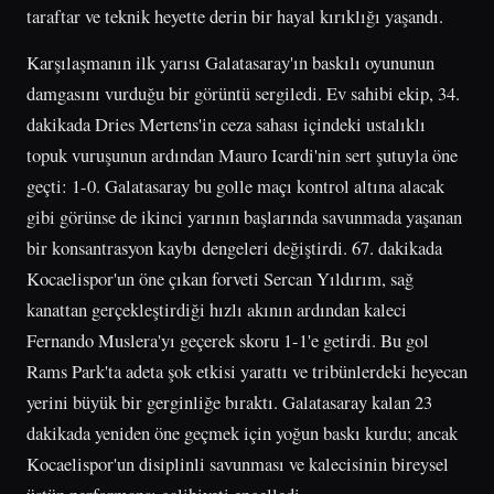
taraftar ve teknik heyette derin bir hayal kırıklığı yaşandı.
Karşılaşmanın ilk yarısı Galatasaray'ın baskılı oyununun
damgasını vurduğu bir görüntü sergiledi. Ev sahibi ekip, 34.
dakikada Dries Mertens'in ceza sahası içindeki ustalıklı
topuk vuruşunun ardından Mauro Icardi'nin sert şutuyla öne
geçti: 1-0. Galatasaray bu golle maçı kontrol altına alacak
gibi görünse de ikinci yarının başlarında savunmada yaşanan
bir konsantrasyon kaybı dengeleri değiştirdi. 67. dakikada
Kocaelispor'un öne çıkan forveti Sercan Yıldırım, sağ
kanattan gerçekleştirdiği hızlı akının ardından kaleci
Fernando Muslera'yı geçerek skoru 1-1'e getirdi. Bu gol
Rams Park'ta adeta şok etkisi yarattı ve tribünlerdeki heyecan
yerini büyük bir gerginliğe bıraktı. Galatasaray kalan 23
dakikada yeniden öne geçmek için yoğun baskı kurdu; ancak
Kocaelispor'un disiplinli savunması ve kalecisinin bireysel