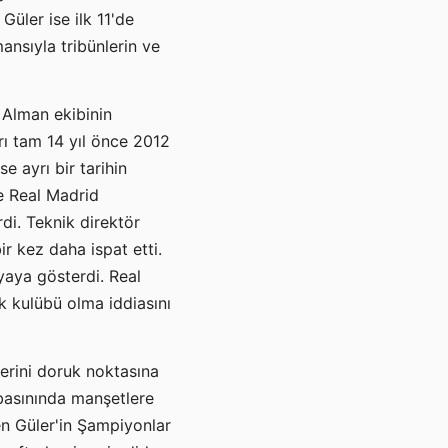
Güler ise ilk 11'de
nsıyla tribünlerin ve
 Alman ekibinin
rı tam 14 yıl önce 2012
e ayrı bir tarihin
de Real Madrid
di. Teknik direktör
r kez daha ispat etti.
yaya gösterdi. Real
k kulübü olma iddiasını
lerini doruk noktasına
basınında manşetlere
yen Güler'in Şampiyonlar