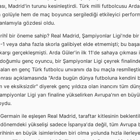
sı, Madrid'in turunu kesinleştirdi. Türk milli futbolcusu Arda 
golüyle hem de maç boyunca sergilediği etkileyici performa
nlamıyla gözdesi oldu.
rihî bir öneme sahip? Real Madrid, Şampiyonlar Ligi'nde bir
1 veya daha fazla skorla galibiyet elde etmemişti; bu başa
arşı gerçekleşmişti. Arda Güler'in ilk 11'de sahaya çıkması is
1 doğumlu genç oyuncu, bir Şampiyonlar Ligi çeyrek finalin
r alan en genç Türk futbolcu unvanını da bu maçla resmîleştir
nrası açıklamasında "Arda bugün dünya futboluna kendini bi
ve eksiksizdir" diyerek genç yıldıza olan inancını tüm dün
ampiyonlar Ligi yarı finaline yükselirken Avrupa'nın en büyü
oydu.
-Germain ile eşleşen Real Madrid, taraftar kitlesinin beklenti
bu dönemdeki yükselişi sadece İspanya'da değil, tüm Avrupa 
arihinin en büyük isimlerinden biri olma yolunda hızla ilerle