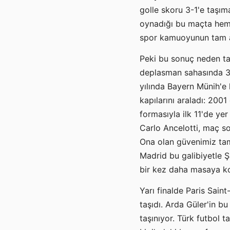
golle skoru 3-1'e taşıma
oynadığı bu maçta hem 
spor kamuoyunun tam a
Peki bu sonuç neden ta
deplasman sahasında 3-
yılında Bayern Münih'e k
kapılarını araladı: 200
formasıyla ilk 11'de ye
Carlo Ancelotti, maç so
Ona olan güvenimiz tam 
Madrid bu galibiyetle Ş
bir kez daha masaya k
Yarı finalde Paris Saint
taşıdı. Arda Güler'in 
taşınıyor. Türk futbol t