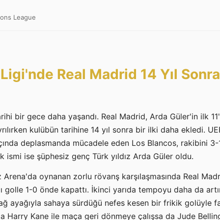
pions League
igi'nde Real Madrid 14 Yıl Sonra B
ihi bir gece daha yaşandı. Real Madrid, Arda Güler'in ilk 11'
ılırken kulübün tarihine 14 yıl sonra bir ilki daha ekledi. U
çında deplasmanda mücadele eden Los Blancos, rakibini 3-1
k ismi ise şüphesiz genç Türk yıldız Arda Güler oldu.
z Arena'da oynanan zorlu rövanş karşılaşmasında Real Madrid,
ığı golle 1-0 önde kapattı. İkinci yarıda tempoyu daha da art
ağ ayağıyla sahaya sürdüğü nefes kesen bir frikik golüyle far
ada Harry Kane ile maça geri dönmeye çalışsa da Jude Bellin