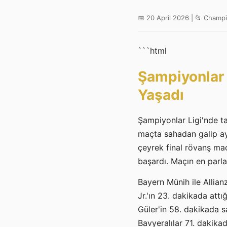
📅 20 April 2026 | 📂 Cham
```html
Şampiyonlar L
Yaşadı
Şampiyonlar Ligi'nde tar
maçta sahadan galip ayr
çeyrek final rövanş ma
başardı. Maçın en parla
Bayern Münih ile Allian
Jr.'ın 23. dakikada att
Güler'in 58. dakikada s
Bavyeralılar 71. dakik