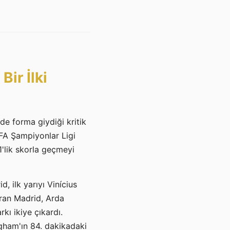
ir İlki
de forma giydiği kritik
EFA Şampiyonlar Ligi
'lik skorla geçmeyi
 ilk yarıyı Vinícius
ıran Madrid, Arda
kı ikiye çıkardı.
gham'ın 84. dakikadaki