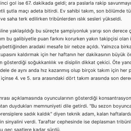
inci gol ise 67. dakikada geldi; ara paslarla rakip savunmay
tli şutla maçı adeta bitirdi. Ev sahibi takım, son bölümde t
 saha terk edilirken tribünlerden ıslık sesleri yükseldi.
line yaklaşıldığı bu süreçte şampiyonluk yarışı son derece ç
m bu galibiyetle puan farkını korurken yakın takipçisi olan i
bettiğinden aradaki mesafe bir nebze açıldı. Yalnızca birk
pasını kaldırmak için her haftanın her dakikasının büyük ö
n gösterdiği soğukkanlılık ve disiplin dikkat çekici. Öte yan
ele de aynı anda hız kazanmış olup birçok takım için her
i içinse 4. ve 5. sıra arasındaki dört takım arasında son dere
nrası açıklamasında oyuncularının gösterdiği konsantrasyo
ruhtan duydukları memnuniyeti dile getirdi. "Bu sezon boyunc
ensiplere sadık kaldık" diyen teknik adam, kalan haftalarda
n sinyalini verdi. Taraftar cephesinde ise deplasman tribünl
su geç saatlere kadar sürdü.