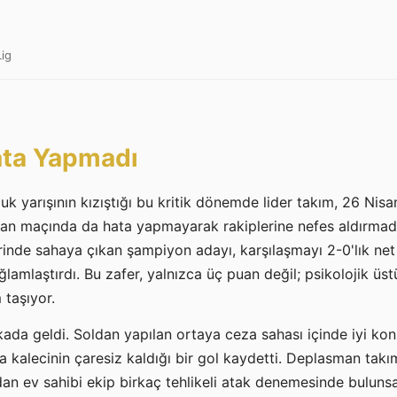
Lig
ta Yapmadı
k yarışının kızıştığı bu kritik dönemde lider takım, 26 Ni
n maçında da hata yapmayarak rakiplerine nefes aldırmadı
rinde sahaya çıkan şampiyon adayı, karşılaşmayı 2-0'lık net
amlaştırdı. Bu zafer, yalnızca üç puan değil; psikolojik üs
 taşıyor.
kada geldi. Soldan yapılan ortaya ceza sahası içinde iyi ko
 kalecinin çaresiz kaldığı bir gol kaydetti. Deplasman takım
dan ev sahibi ekip birkaç tehlikeli atak denemesinde buluns