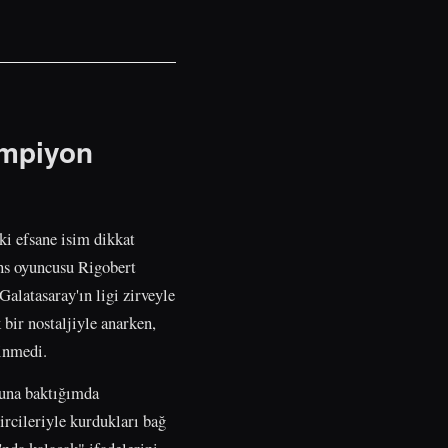
ampiyon
ki efsane isim dikkat
ans oyuncusu Rigobert
alatasaray'ın ligi zirveyle
bir nostaljiyle anarken,
kinmedi.
suna baktığımda
ircileriyle kurdukları bağ