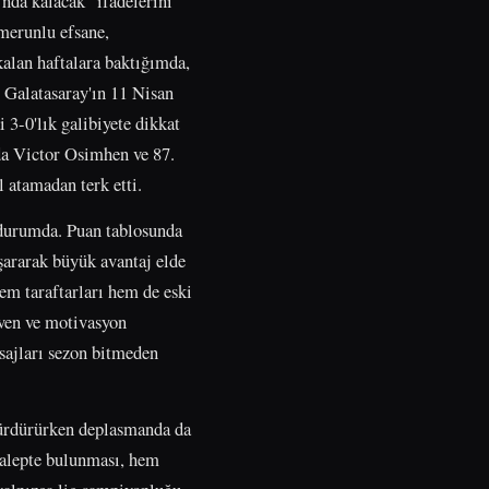
'nda kalacak" ifadelerini
amerunlu efsane,
alan haftalara baktığımda,
e Galatasaray'ın 11 Nisan
 3-0'lık galibiyete dikkat
da Victor Osimhen ve 87.
 atamadan terk etti.
 durumda. Puan tablosunda
şararak büyük avantaj elde
hem taraftarları hem de eski
üven ve motivasyon
esajları sezon bitmeden
 sürdürürken deplasmanda da
talepte bulunması, hem