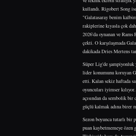
ve teknik ekibin stratejik
kullandı. Rigobert Song is
"Galatasaray benim kalbim
rakiplerine kıyasla çok dah
2026'da oynanan ve Rams Pa
çekti. O karşılaşmada Gala
dakikada Dries Mertens tar
Süper Lig'de şampiyonluk y
lider konumunu koruyan Gal
etti. Kalan sekiz haftada s
oyuncuları iyimser kılıyor
açısından da sembolik bir 
güçlü kalmak adına birer 
Sezon boyunca tutarlı bir 
puan kaybetmemeye özen gös