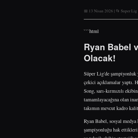
📅 13 Nisan 2026 | 📂 Super Lig
```html
Ryan Babel v
Olacak!
Süper Lig'de şampiyonluk y
çekici açıklamalar yaptı.
Song, sarı-kırmızılı ekibi
tamamlayacağına olan inançl
takımın mevcut kadro kalit
Ryan Babel, sosyal medya 
şampiyonluğu hak ettikleri