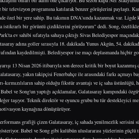
 yaklaşımı onları bir adım öne çıkarıyor. Bu sezon kupa Nef Stadyumu
e bir televizyon programına katılarak benzer görüşlerini paylaştı. K
de özel bir yere sahip. Bu takımın DNA'sında kazanmak var. Ligde k
a istikrarlı bir görüntü çizdiklerini görüyorum" dedi. Song, özellikl
rk'ta ev sahibi sıfatıyla sahaya çıktığı Sivas Belediyespor maçındaki
tasaray adına goller sırasıyla 18. dakikada Yunus Akgün, 54. dakika
afından kaydedilmişti. Belediyespor ise maçı deplasmanda hiçbir gol
arışı 13 Nisan 2026 itibarıyla son derece kritik bir boyut kazanmış
atasaray, yakın takipçisi Fenerbahçe ile arasındaki farkı açmayı ba
arı-kırmızılıların sahip olduğu fikstür avantajı ve iç saha üstünlüğü, 
. Babel ve Song'un yaptığı açıklamalar, Galatasaray kampındaki özg
değer taşıyor. Teknik direktör ve oyuncu grubu bu tür destekleyici m
motivasyon kaynağına dönüştürüyor.
performans grafiği çizen Galatasaray, iç sahada yenilmezlik serisini
teriyor. Babel ve Song gibi kulübün uluslararası yüzlerinin güçlü 