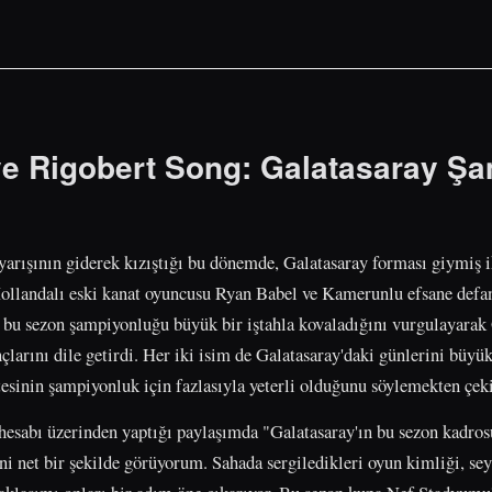
e Rigobert Song: Galatasaray Ş
arışının giderek kızıştığı bu dönemde, Galatasaray forması giymiş i
 Hollandalı eski kanat oyuncusu Ryan Babel ve Kamerunlu efsane def
n bu sezon şampiyonluğu büyük bir iştahla kovaladığını vurgulayarak G
arını dile getirdi. Her iki isim de Galatasaray'daki günlerini büyük 
esinin şampiyonluk için fazlasıyla yeterli olduğunu söylemekten çe
hesabı üzerinden yaptığı paylaşımda "Galatasaray'ın bu sezon kadro
ni net bir şekilde görüyorum. Sahada sergiledikleri oyun kimliği, sey